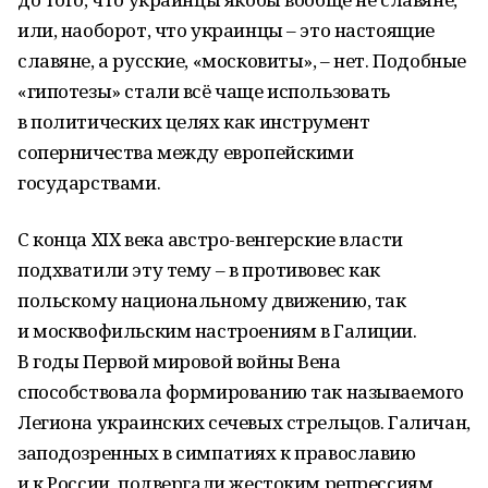
или, наоборот, что украинцы – это настоящие
славяне, а русские, «московиты», – нет. Подобные
«гипотезы» стали всё чаще использовать
в политических целях как инструмент
соперничества между европейскими
государствами.
С конца XIX века австро-венгерские власти
подхватили эту тему – в противовес как
польскому национальному движению, так
и москвофильским настроениям в Галиции.
В годы Первой мировой войны Вена
способствовала формированию так называемого
Легиона украинских сечевых стрельцов. Галичан,
заподозренных в симпатиях к православию
и к России, подвергали жестоким репрессиям,