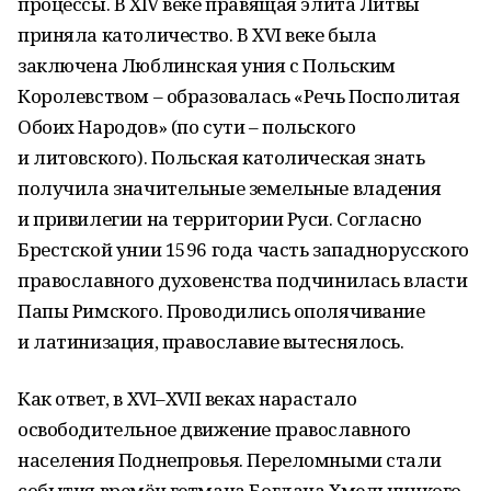
процессы. В XIV веке правящая элита Литвы
приняла католичество. В XVI веке была
заключена Люблинская уния с Польским
Королевством – образовалась «Речь Посполитая
Обоих Народов» (по сути – польского
и литовского). Польская католическая знать
получила значительные земельные владения
и привилегии на территории Руси. Согласно
Брестской унии 1596 года часть западнорусского
православного духовенства подчинилась власти
Папы Римского. Проводились ополячивание
и латинизация, православие вытеснялось.
Как ответ, в XVI–XVII веках нарастало
освободительное движение православного
населения Поднепровья. Переломными стали
события времён гетмана Богдана Хмельницкого.