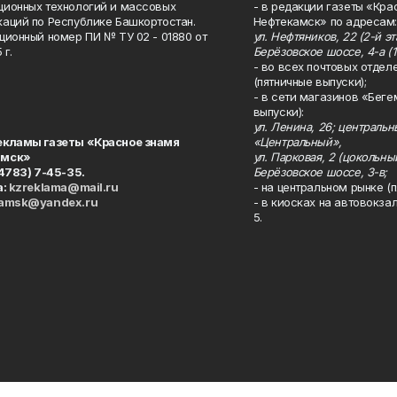
ионных технологий и массовых
- в редакции газеты «Кра
аций по Республике Башкортостан.
Нефтекамск» по адресам:
ционный номер ПИ № ТУ 02 - 01880 от
ул. Нефтяников, 22 (2-й эта
 г.
Берёзовское шоссе, 4-а (1
- во всех почтовых отдел
(пятничные выпуски);
- в сети магазинов «Беге
выпуски):
ул. Ленина, 26; централь
екламы газеты «Красное знамя
«Центральный»,
амск»
ул. Парковая, 2 (цокольны
34783) 7-45-35.
Берёзовское шоссе, 3-в;
а:
kzreklama@mail.ru
- на центральном рынке (п
kamsk@yandex.ru
- в киосках на автовокза
5.