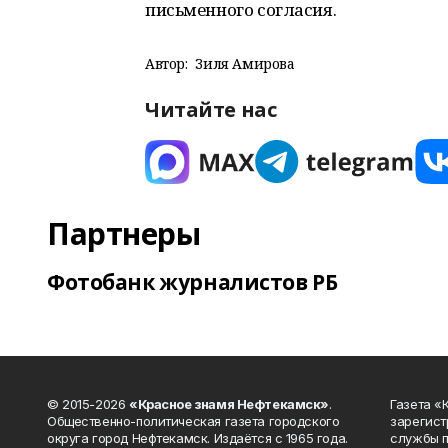
письменного согласия.
Автор:
Зиля Амирова
Читайте нас
Партнеры
Фотобанк журналистов РБ
© 2015-2026
«Красное знамя Нефтекамск»
.
Газета 
Общественно-политическая газета городского
зарегист
округа город Нефтекамск. Издаётся с 1965 года.
службы п