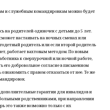
сам и служебным командировкам можно будет
ь на родителей-одиночек с детьми до 5 лет.
 сможет настаивать на ночных сменах или
огодетный родитель или если второй родитель
4 лет, работает вахтовым методом. По новым
аботника к сверхурочной или ночной работе,
ь его добровольное согласие в письменном
 ознакомить с правом отказаться от нее. Те же
мандировок.
т дополнительные гарантии для инвалидов и
 больными родственниками, при направлении
рь это также возможно только с их