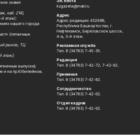
Эл. почта
сное знамя
kzgazeta@mail.ru
ж, каб. 214),
Адрес
-й этаж);
Адрес редакции: 452688,
ениях нашего города
Республика Башкортостан, г.
Нефтекамск, Берёзовское шоссе,
мот» (пятничные
4-а, 3-й этаж.
ный рынок, ТЦ
Рекламная служба
Тел. 8 (34783) 7-45-35.
й этаж);
Редакция
Тел. 8 (34783) 7-42-72, 7-42-92..
ятничные выпуски);
ле и на пр.Юбилейном,
Приемная
Тел. 8 (34783) 7-42-82.
Сотрудничество
Тел. 8 (34783) 7-42-62.
Отдел кадров
Тел. 8 (34783) 7-42-92.