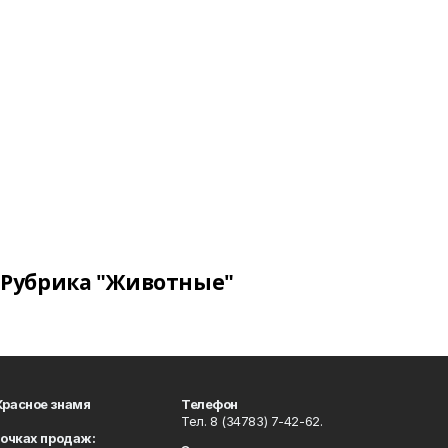
Рубрика "Животные"
Красное знамя
Телефон
Тел. 8 (34783) 7-42-62.
точках продаж: