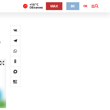
+16 °С
MAX
ВК
ОК
Облачно
0