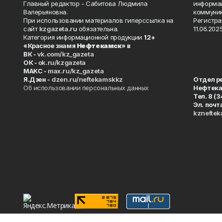
Главный редактор - Сабитова Людмила
информац
Валерьяновна.
коммуник
При использовании материалов гиперссылка на
Регистра
сайт
kzgazeta.ru
обязательна.
11.06.2025
Категория информационной продукции
12+
«Красное знамя
Нефтекамск
» в
ВК -
vk.com/kz_gazeta
ОК -
ok.ru/kzgazeta
MAKC -
max.ru/kz_gazeta
Я.Дзен -
dzen.ru/neftekamskkz
Отдел р
Об использовании персональных данных
Нефтек
Тел. 8 (
Эл. почт
kznefte