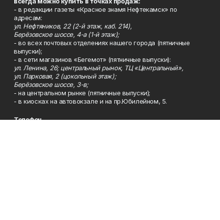
всегда можно купить в точках продаж:
- в редакции газеты «Красное знамя Нефтекамск» по
адресам:
ул. Нефтяников, 22 (2-й этаж, каб. 214),
Берёзовское шоссе, 4-а (1-й этаж);
- во всех почтовых отделениях нашего города (пятничные
выпуски);
- в сети магазинов «Бегемот» (пятничные выпуски):
ул. Ленина, 26; центральный рынок, ТЦ «Центральный»,
ул. Парковая, 2 (цокольный этаж);
Берёзовское шоссе, 3-в;
- на центральном рынке (пятничные выпуски);
- в киосках на автовокзале и на пр.Юбилейном, 5.
Телефон
Тел. 8 (34783) 7-42-62.
Эл. почта
kzgazeta@mail.ru
Адрес
Адрес редакции: 452688, Республика Башкортостан, г.
Нефтекамск, Берёзовское шоссе, 4-а, 3-й этаж.
Рекламная служба
Тел. 8 (34783) 7-45-35.
Редакция