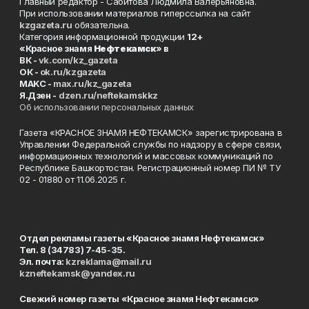
Главный редактор - Сабитова Людмила Валерьяновна.
При использовании материалов гиперссылка на сайт
kzgazeta.ru
обязательна.
Категория информационной продукции
12+
«Красное знамя
Нефтекамск
» в
ВК -
vk.com/kz_gazeta
ОК -
ok.ru/kzgazeta
MAKC -
max.ru/kz_gazeta
Я.Дзен -
dzen.ru/neftekamskkz
Об использовании персональных данных
Газета «КРАСНОЕ ЗНАМЯ НЕФТЕКАМСК» зарегистрирована в
Управлении Федеральной службы по надзору в сфере связи,
информационных технологий и массовых коммуникаций по
Республике Башкортостан. Регистрационный номер ПИ № ТУ
02 - 01880 от 11.06.2025 г.
Отдел рекламы газеты «Красное знамя Нефтекамск»
Тел. 8 (34783) 7-45-35.
Эл. почта:
kzreklama@mail.ru
kzneftekamsk@yandex.ru
Свежий номер газеты «Красное знамя Нефтекамск»