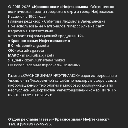
© 2015-2026
«Красное знамя Нефтекамск»
. Общественно-
политическая газета городского округа город Нефтекамск.
Издаётся с 1965 года.
Главный редактор - Сабитова Людмила Валерьяновна.
При использовании материалов гиперссылка на сайт
kzgazeta.ru
обязательна.
Категория информационной продукции
12+
«Красное знамя
Нефтекамск
» в
ВК -
vk.com/kz_gazeta
ОК -
ok.ru/kzgazeta
MAKC -
max.ru/kz_gazeta
Я.Дзен -
dzen.ru/neftekamskkz
Об использовании персональных данных
Газета «КРАСНОЕ ЗНАМЯ НЕФТЕКАМСК» зарегистрирована в
Управлении Федеральной службы по надзору в сфере связи,
информационных технологий и массовых коммуникаций по
Республике Башкортостан. Регистрационный номер ПИ № ТУ
02 - 01880 от 11.06.2025 г.
Отдел рекламы газеты «Красное знамя Нефтекамск»
Тел. 8 (34783) 7-45-35.