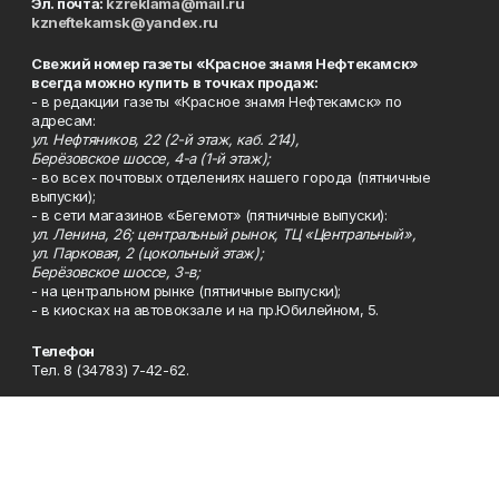
Эл. почта:
kzreklama@mail.ru
kzneftekamsk@yandex.ru
Свежий номер газеты «Красное знамя Нефтекамск»
всегда можно купить в точках продаж:
- в редакции газеты «Красное знамя Нефтекамск» по
адресам:
ул. Нефтяников, 22 (2-й этаж, каб. 214),
Берёзовское шоссе, 4-а (1-й этаж);
- во всех почтовых отделениях нашего города (пятничные
выпуски);
- в сети магазинов «Бегемот» (пятничные выпуски):
ул. Ленина, 26; центральный рынок, ТЦ «Центральный»,
ул. Парковая, 2 (цокольный этаж);
Берёзовское шоссе, 3-в;
- на центральном рынке (пятничные выпуски);
- в киосках на автовокзале и на пр.Юбилейном, 5.
Телефон
Тел. 8 (34783) 7-42-62.
Эл. почта
kzgazeta@mail.ru
Адрес
Адрес редакции: 452688, Республика Башкортостан, г.
Нефтекамск, Берёзовское шоссе, 4-а, 3-й этаж.