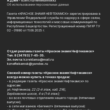
Я.Дзен -
dzen.ru/neftekamskkz
Об использовании персональных данных
Газета «КРАСНОЕ ЗНАМЯ НЕФТЕКАМСК» зарегистрирована в
Управлении Федеральной службы по надзору в сфере связи,
информационных технологий и массовых коммуникаций по
Республике Башкортостан. Регистрационный номер ПИ № ТУ
02 - 01880 от 11.06.2025 г.
Отдел рекламы газеты «Красное знамя Нефтекамск»
Тел. 8 (34783) 7-45-35.
Эл. почта:
kzreklama@mail.ru
kzneftekamsk@yandex.ru
Свежий номер газеты «Красное знамя Нефтекамск»
всегда можно купить в точках продаж:
- в редакции газеты «Красное знамя Нефтекамск» по
адресам:
ул. Нефтяников, 22 (2-й этаж, каб. 214),
Берёзовское шоссе, 4-а (1-й этаж);
- во всех почтовых отделениях нашего города (пятничные
выпуски);
- в сети магазинов «Бегемот» (пятничные выпуски):