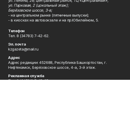
ул. Ленина, 26; центральный рынок, ТЦ «Центральный»,
ул. Парковая, 2 (цокольный этаж);
Берёзовское шоссе, 3-в;
- на центральном рынке (пятничные выпуски);
- в киосках на автовокзале и на пр.Юбилейном, 5.
Телефон
Тел. 8 (34783) 7-42-62.
Эл. почта
kzgazeta@mail.ru
Адрес
Адрес редакции: 452688, Республика Башкортостан, г.
Нефтекамск, Берёзовское шоссе, 4-а, 3-й этаж.
Рекламная служба
Тел. 8 (34783) 7-45-35.
Редакция
Тел. 8 (34783) 7-42-72, 7-42-92..
Приемная
Тел. 8 (34783) 7-42-82.
Сотрудничество
Тел. 8 (34783) 7-42-62.
Отдел кадров