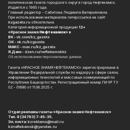
политическая газета городского округа город Нефтекамск.
Издаётся с 1965 года.
Главный редактор - Сабитова Людмила Валерьяновна.
При использовании материалов гиперссылка на сайт
kzgazeta.ru
обязательна.
Категория информационной продукции
12+
«Красное знамя
Нефтекамск
» в
ВК -
vk.com/kz_gazeta
ОК -
ok.ru/kzgazeta
MAKC -
max.ru/kz_gazeta
Я.Дзен -
dzen.ru/neftekamskkz
Об использовании персональных данных
Газета «КРАСНОЕ ЗНАМЯ НЕФТЕКАМСК» зарегистрирована в
Управлении Федеральной службы по надзору в сфере связи,
информационных технологий и массовых коммуникаций по
Республике Башкортостан. Регистрационный номер ПИ № ТУ
02 - 01880 от 11.06.2025 г.
Отдел рекламы газеты «Красное знамя Нефтекамск»
Тел. 8 (34783) 7-45-35.
Эл. почта:
kzreklama@mail.ru
kzneftekamsk@yandex.ru