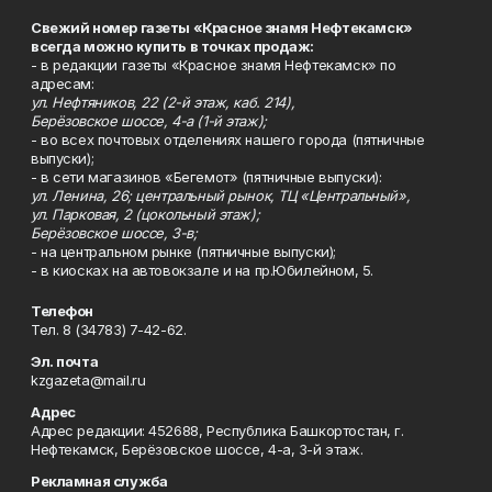
Свежий номер газеты «Красное знамя Нефтекамск»
всегда можно купить в точках продаж:
- в редакции газеты «Красное знамя Нефтекамск» по
адресам:
ул. Нефтяников, 22 (2-й этаж, каб. 214),
Берёзовское шоссе, 4-а (1-й этаж);
- во всех почтовых отделениях нашего города (пятничные
выпуски);
- в сети магазинов «Бегемот» (пятничные выпуски):
ул. Ленина, 26; центральный рынок, ТЦ «Центральный»,
ул. Парковая, 2 (цокольный этаж);
Берёзовское шоссе, 3-в;
- на центральном рынке (пятничные выпуски);
- в киосках на автовокзале и на пр.Юбилейном, 5.
Телефон
Тел. 8 (34783) 7-42-62.
Эл. почта
kzgazeta@mail.ru
Адрес
Адрес редакции: 452688, Республика Башкортостан, г.
Нефтекамск, Берёзовское шоссе, 4-а, 3-й этаж.
Рекламная служба