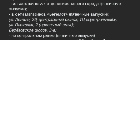
- во всех почтовых отделениях нашего города (пятничные
выпуски);
- в сети магазинов «Бегемот» (пятничные выпуски):
ул. Ленина, 26; центральный рынок, ТЦ «Центральный»,
ул. Парковая, 2 (цокольный этаж);
Берёзовское шоссе, 3-в;
- на центральном рынке (пятничные выпуски);
- в киосках на автовокзале и на пр.Юбилейном, 5.
Телефон
Тел. 8 (34783) 7-42-62.
Эл. почта
kzgazeta@mail.ru
Адрес
Адрес редакции: 452688, Республика Башкортостан, г.
Нефтекамск, Берёзовское шоссе, 4-а, 3-й этаж.
Рекламная служба
Тел. 8 (34783) 7-45-35.
Редакция
Тел. 8 (34783) 7-42-72, 7-42-92..
Приемная
Тел. 8 (34783) 7-42-82.