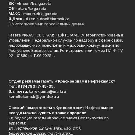
ВК -
vk.com/kz_gazeta
ОК -
ok.ru/kzgazeta
MAKC -
max.ru/kz_gazeta
Я.Дзен -
dzen.ru/neftekamskkz
Об использовании персональных данных
Газета «КРАСНОЕ ЗНАМЯ НЕФТЕКАМСК» зарегистрирована в
Управлении Федеральной службы по надзору в сфере связи,
информационных технологий и массовых коммуникаций по
Республике Башкортостан. Регистрационный номер ПИ № ТУ
02 - 01880 от 11.06.2025 г.
Отдел рекламы газеты «Красное знамя Нефтекамск»
Тел. 8 (34783) 7-45-35.
Эл. почта:
kzreklama@mail.ru
kzneftekamsk@yandex.ru
Свежий номер газеты «Красное знамя Нефтекамск»
всегда можно купить в точках продаж:
- в редакции газеты «Красное знамя Нефтекамск» по
адресам:
ул. Нефтяников, 22 (2-й этаж, каб. 214),
Берёзовское шоссе, 4-а (1-й этаж);