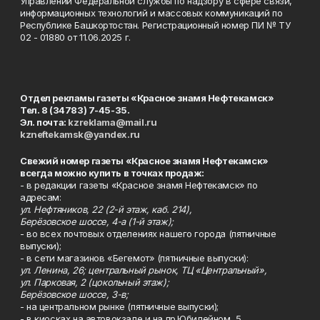
Управлении Федеральной службы по надзору в сфере связи,
информационных технологий и массовых коммуникаций по
Республике Башкортостан. Регистрационный номер ПИ № ТУ
02 - 01880 от 11.06.2025 г.
Отдел рекламы газеты «Красное знамя Нефтекамск»
Тел. 8 (34783) 7-45-35.
Эл. почта:
kzreklama@mail.ru
kzneftekamsk@yandex.ru
Свежий номер газеты «Красное знамя Нефтекамск»
всегда можно купить в точках продаж:
- в редакции газеты «Красное знамя Нефтекамск» по
адресам:
ул. Нефтяников, 22 (2-й этаж, каб. 214),
Берёзовское шоссе, 4-а (1-й этаж);
- во всех почтовых отделениях нашего города (пятничные
выпуски);
- в сети магазинов «Бегемот» (пятничные выпуски):
ул. Ленина, 26; центральный рынок, ТЦ «Центральный»,
ул. Парковая, 2 (цокольный этаж);
Берёзовское шоссе, 3-в;
- на центральном рынке (пятничные выпуски);
- в киосках на автовокзале и на пр.Юбилейном, 5.