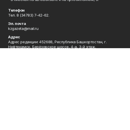
Телефон
Тел. 8 (34783) 7-42-62.
Эл. почта
kzgazeta@mail.ru
Адрес
Адрес редакции: 452688, Республика Башкортостан, г.
Нефтекамск, Берёзовское шоссе, 4-а, 3-й этаж.
Рекламная служба
Тел. 8 (34783) 7-45-35.
Редакция
Тел. 8 (34783) 7-42-72, 7-42-92..
Приемная
Тел. 8 (34783) 7-42-82.
Сотрудничество
Тел. 8 (34783) 7-42-62.
Отдел кадров
Тел. 8 (34783) 7-42-92.