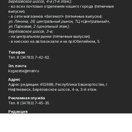
Берёзовское шоссе, 4-а (1-й этаж);
- во всех почтовых отделениях нашего города (пятничные
выпуски);
- в сети магазинов «Бегемот» (пятничные выпуски):
ул. Ленина, 26; центральный рынок, ТЦ «Центральный»,
ул. Парковая, 2 (цокольный этаж);
Берёзовское шоссе, 3-в;
- на центральном рынке (пятничные выпуски);
- в киосках на автовокзале и на пр.Юбилейном, 5.
Телефон
Тел. 8 (34783) 7-42-62.
Эл. почта
kzgazeta@mail.ru
Адрес
Адрес редакции: 452688, Республика Башкортостан, г.
Нефтекамск, Берёзовское шоссе, 4-а, 3-й этаж.
Рекламная служба
Тел. 8 (34783) 7-45-35.
Редакция
Тел. 8 (34783) 7-42-72, 7-42-92..
Приемная
Тел. 8 (34783) 7-42-82.