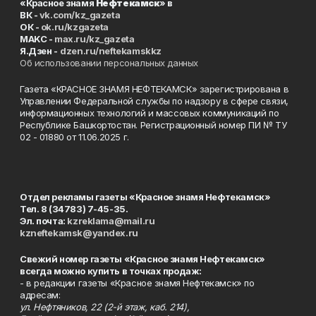
«Красное знамя
Нефтекамск
» в
ВК -
vk.com/kz_gazeta
ОК -
ok.ru/kzgazeta
MAKC -
max.ru/kz_gazeta
Я.Дзен -
dzen.ru/neftekamskkz
Об использовании персональных данных
Газета «КРАСНОЕ ЗНАМЯ НЕФТЕКАМСК» зарегистрирована в
Управлении Федеральной службы по надзору в сфере связи,
информационных технологий и массовых коммуникаций по
Республике Башкортостан. Регистрационный номер ПИ № ТУ
02 - 01880 от 11.06.2025 г.
Отдел рекламы газеты «Красное знамя Нефтекамск»
Тел. 8 (34783) 7-45-35.
Эл. почта:
kzreklama@mail.ru
kzneftekamsk@yandex.ru
Свежий номер газеты «Красное знамя Нефтекамск»
всегда можно купить в точках продаж:
- в редакции газеты «Красное знамя Нефтекамск» по
адресам:
ул. Нефтяников, 22 (2-й этаж, каб. 214),