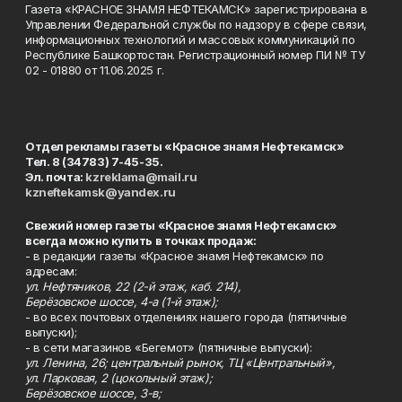
Газета «КРАСНОЕ ЗНАМЯ НЕФТЕКАМСК» зарегистрирована в
Управлении Федеральной службы по надзору в сфере связи,
информационных технологий и массовых коммуникаций по
Республике Башкортостан. Регистрационный номер ПИ № ТУ
02 - 01880 от 11.06.2025 г.
Отдел рекламы газеты «Красное знамя Нефтекамск»
Тел. 8 (34783) 7-45-35.
Эл. почта:
kzreklama@mail.ru
kzneftekamsk@yandex.ru
Свежий номер газеты «Красное знамя Нефтекамск»
всегда можно купить в точках продаж:
- в редакции газеты «Красное знамя Нефтекамск» по
адресам:
ул. Нефтяников, 22 (2-й этаж, каб. 214),
Берёзовское шоссе, 4-а (1-й этаж);
- во всех почтовых отделениях нашего города (пятничные
выпуски);
- в сети магазинов «Бегемот» (пятничные выпуски):
ул. Ленина, 26; центральный рынок, ТЦ «Центральный»,
ул. Парковая, 2 (цокольный этаж);
Берёзовское шоссе, 3-в;