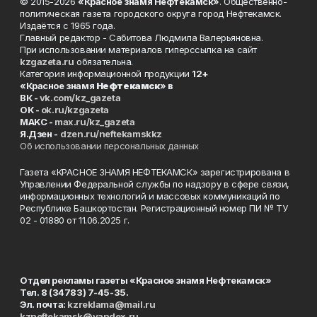
© 2015-2026
«Красное знамя Нефтекамск»
. Общественно-
политическая газета городского округа город Нефтекамск.
Издаётся с 1965 года.
Главный редактор - Сабитова Людмила Валерьяновна.
При использовании материалов гиперссылка на сайт
kzgazeta.ru
обязательна.
Категория информационной продукции
12+
«Красное знамя
Нефтекамск
» в
ВК -
vk.com/kz_gazeta
ОК -
ok.ru/kzgazeta
MAKC -
max.ru/kz_gazeta
Я.Дзен -
dzen.ru/neftekamskkz
Об использовании персональных данных
Газета «КРАСНОЕ ЗНАМЯ НЕФТЕКАМСК» зарегистрирована в
Управлении Федеральной службы по надзору в сфере связи,
информационных технологий и массовых коммуникаций по
Республике Башкортостан. Регистрационный номер ПИ № ТУ
02 - 01880 от 11.06.2025 г.
Отдел рекламы газеты «Красное знамя Нефтекамск»
Тел. 8 (34783) 7-45-35.
Эл. почта:
kzreklama@mail.ru
kzneftekamsk@yandex.ru