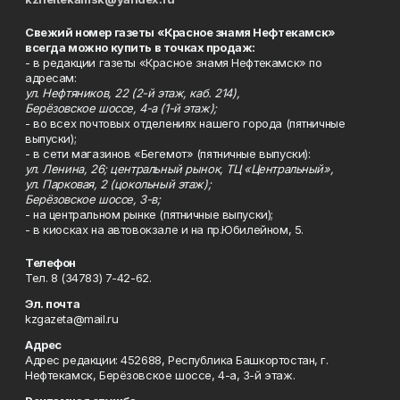
Свежий номер газеты «Красное знамя Нефтекамск»
всегда можно купить в точках продаж:
- в редакции газеты «Красное знамя Нефтекамск» по
адресам:
ул. Нефтяников, 22 (2-й этаж, каб. 214),
Берёзовское шоссе, 4-а (1-й этаж);
- во всех почтовых отделениях нашего города (пятничные
выпуски);
- в сети магазинов «Бегемот» (пятничные выпуски):
ул. Ленина, 26; центральный рынок, ТЦ «Центральный»,
ул. Парковая, 2 (цокольный этаж);
Берёзовское шоссе, 3-в;
- на центральном рынке (пятничные выпуски);
- в киосках на автовокзале и на пр.Юбилейном, 5.
Телефон
Тел. 8 (34783) 7-42-62.
Эл. почта
kzgazeta@mail.ru
Адрес
Адрес редакции: 452688, Республика Башкортостан, г.
Нефтекамск, Берёзовское шоссе, 4-а, 3-й этаж.