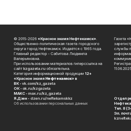
© 2015-2026
«Красное знамя Нефтекамск»
.
Газета 
Общественно-политическая газета городского
зарегист
округа город Нефтекамск. Издаётся с 1965 года.
службы п
Главный редактор - Сабитова Людмила
информац
Валерьяновна.
коммуник
При использовании материалов гиперссылка на
Регистра
сайт
kzgazeta.ru
обязательна.
11.06.2025
Категория информационной продукции
12+
«Красное знамя
Нефтекамск
» в
ВК -
vk.com/kz_gazeta
ОК -
ok.ru/kzgazeta
MAKC -
max.ru/kz_gazeta
Я.Дзен -
dzen.ru/neftekamskkz
Отдел р
Об использовании персональных данных
Нефтек
Тел. 8 (
Эл. почт
kznefte