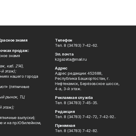
Красное знамя
Телефон
Тел. 8 (34783) 7-42-62.
точках продаж:
Эл. почта
сное знамя
kzgazeta@mail.ru
ж, каб. 214),
Адрес
-й этаж);
Адрес редакции: 452688,
ениях нашего города
Республика Башкортостан, г.
Нефтекамск, Берёзовское шоссе,
мот» (пятничные
4-а, 3-й этаж.
ный рынок, ТЦ
Рекламная служба
Тел. 8 (34783) 7-45-35.
й этаж);
Редакция
Тел. 8 (34783) 7-42-72, 7-42-92..
ятничные выпуски);
ле и на пр.Юбилейном,
Приемная
Тел. 8 (34783) 7-42-82.