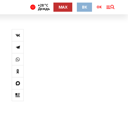
+28 °С
MAX
ВК
ОК
Дождь