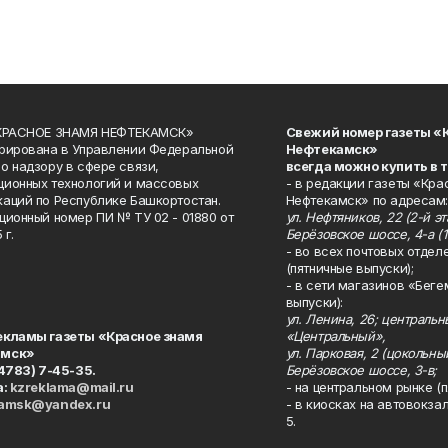
«КРАСНОЕ ЗНАМЯ НЕФТЕКАМСК»
Свежий номер газеты «
рирована в Управлении Федеральной
Нефтекамск»
о надзору в сфере связи,
всегда можно купить в 
ионных технологий и массовых
- в редакции газеты «Кра
аций по Республике Башкортостан.
Нефтекамск» по адресам:
ционный номер ПИ № ТУ 02 - 01880 от
ул. Нефтяников, 22 (2-й эта
 г.
Берёзовское шоссе, 4-а (1
- во всех почтовых отдел
(пятничные выпуски);
- в сети магазинов «Беге
выпуски):
ул. Ленина, 26; централь
екламы газеты «Красное знамя
«Центральный»,
амск»
ул. Парковая, 2 (цокольны
34783) 7-45-35.
Берёзовское шоссе, 3-в;
а:
kzreklama@mail.ru
- на центральном рынке (п
kamsk@yandex.ru
- в киосках на автовокза
5.