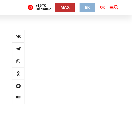
+15 °С
MAX
ВК
ОК
Облачно