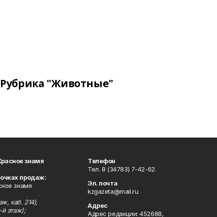
Рубрика "Животные"
Красное знамя
Телефон
Тел. 8 (34783) 7-42-62.
точках продаж:
Эл. почта
сное знамя
kzgazeta@mail.ru
ж, каб. 214),
Адрес
-й этаж);
Адрес редакции: 452688,