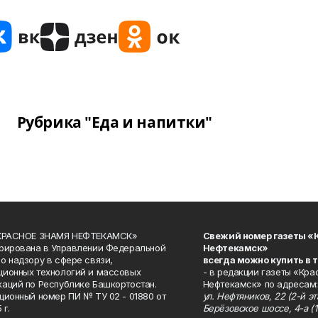
Рубрика "Еда и напитки"
«КРАСНОЕ ЗНАМЯ НЕФТЕКАМСК»
Свежий номер газеты «
рирована в Управлении Федеральной
Нефтекамск»
о надзору в сфере связи,
всегда можно купить в 
ионных технологий и массовых
- в редакции газеты «Кра
аций по Республике Башкортостан.
Нефтекамск» по адресам:
ционный номер ПИ № ТУ 02 - 01880 от
ул. Нефтяников, 22 (2-й эта
 г.
Берёзовское шоссе, 4-а (1