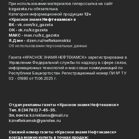
При использовании материалов гиперссылка на сайт
kzgazeta.ru
обязательна.
Категория информационной продукции
12+
«Красное знамя
Нефтекамск
» в
ВК -
vk.com/kz_gazeta
ОК -
ok.ru/kzgazeta
MAKC -
max.ru/kz_gazeta
Я.Дзен -
dzen.ru/neftekamskkz
Об использовании персональных данных
Газета «КРАСНОЕ ЗНАМЯ НЕФТЕКАМСК» зарегистрирована в
Управлении Федеральной службы по надзору в сфере связи,
информационных технологий и массовых коммуникаций по
Республике Башкортостан. Регистрационный номер ПИ № ТУ
02 - 01880 от 11.06.2025 г.
Отдел рекламы газеты «Красное знамя Нефтекамск»
Тел. 8 (34783) 7-45-35.
Эл. почта:
kzreklama@mail.ru
kzneftekamsk@yandex.ru
Свежий номер газеты «Красное знамя Нефтекамск»
всегда можно купить в точках продаж: