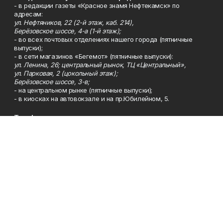
- в редакции газеты «Красное знамя Нефтекамск» по
адресам:
ул. Нефтяников, 22 (2-й этаж, каб. 214),
Берёзовское шоссе, 4-а (1-й этаж);
- во всех почтовых отделениях нашего города (пятничные
выпуски);
- в сети магазинов «Бегемот» (пятничные выпуски):
ул. Ленина, 26; центральный рынок, ТЦ «Центральный»,
ул. Парковая, 2 (цокольный этаж);
Берёзовское шоссе, 3-в;
- на центральном рынке (пятничные выпуски);
- в киосках на автовокзале и на пр.Юбилейном, 5.
Телефон
Тел. 8 (34783) 7-42-62.
Эл. почта
kzgazeta@mail.ru
Адрес
Адрес редакции: 452688, Республика Башкортостан, г.
Нефтекамск, Берёзовское шоссе, 4-а, 3-й этаж.
Рекламная служба
Тел. 8 (34783) 7-45-35.
Редакция