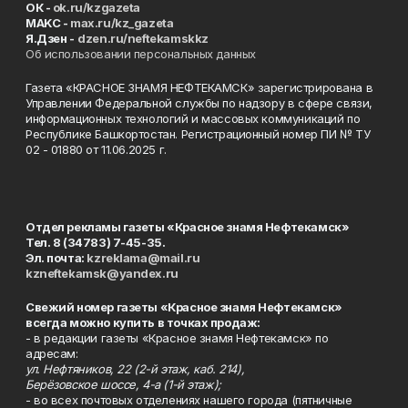
ОК -
ok.ru/kzgazeta
MAKC -
max.ru/kz_gazeta
Я.Дзен -
dzen.ru/neftekamskkz
Об использовании персональных данных
Газета «КРАСНОЕ ЗНАМЯ НЕФТЕКАМСК» зарегистрирована в
Управлении Федеральной службы по надзору в сфере связи,
информационных технологий и массовых коммуникаций по
Республике Башкортостан. Регистрационный номер ПИ № ТУ
02 - 01880 от 11.06.2025 г.
Отдел рекламы газеты «Красное знамя Нефтекамск»
Тел. 8 (34783) 7-45-35.
Эл. почта:
kzreklama@mail.ru
kzneftekamsk@yandex.ru
Свежий номер газеты «Красное знамя Нефтекамск»
всегда можно купить в точках продаж:
- в редакции газеты «Красное знамя Нефтекамск» по
адресам:
ул. Нефтяников, 22 (2-й этаж, каб. 214),
Берёзовское шоссе, 4-а (1-й этаж);
- во всех почтовых отделениях нашего города (пятничные