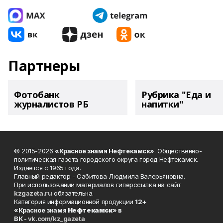
Партнеры
Фотобанк
Рубрика "Еда и
журналистов РБ
напитки"
© 2015-2026
«Красное знамя Нефтекамск»
. Общественно-
политическая газета городского округа город Нефтекамск.
Издаётся с 1965 года.
Главный редактор - Сабитова Людмила Валерьяновна.
При использовании материалов гиперссылка на сайт
kzgazeta.ru
обязательна.
Категория информационной продукции
12+
«Красное знамя
Нефтекамск
» в
ВК -
vk.com/kz_gazeta