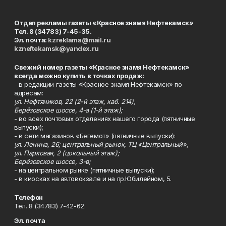
Отдел рекламы газеты «Красное знамя Нефтекамск»
Тел. 8 (34783) 7-45-35.
Эл. почта:
kzreklama@mail.ru
kzneftekamsk@yandex.ru
Свежий номер газеты «Красное знамя Нефтекамск»
всегда можно купить в точках продаж:
- в редакции газеты «Красное знамя Нефтекамск» по
адресам:
ул. Нефтяников, 22 (2-й этаж, каб. 214),
Берёзовское шоссе, 4-а (1-й этаж);
- во всех почтовых отделениях нашего города (пятничные
выпуски);
- в сети магазинов «Бегемот» (пятничные выпуски):
ул. Ленина, 26; центральный рынок, ТЦ «Центральный»,
ул. Парковая, 2 (цокольный этаж);
Берёзовское шоссе, 3-в;
- на центральном рынке (пятничные выпуски);
- в киосках на автовокзале и на пр.Юбилейном, 5.
Телефон
Тел. 8 (34783) 7-42-62.
Эл. почта