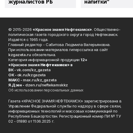
журналистов РБ
напитки"
© 2015-2026
«Красное знамя Нефтекамск»
. Общественно-
политическая газета городского округа город Нефтекамск.
Издаётся с 1965 года.
Главный редактор - Сабитова Людмила Валерьяновна.
При использовании материалов гиперссылка на сайт
kzgazeta.ru
обязательна.
Категория информационной продукции
12+
«Красное знамя
Нефтекамск
» в
ВК -
vk.com/kz_gazeta
ОК -
ok.ru/kzgazeta
MAKC -
max.ru/kz_gazeta
Я.Дзен -
dzen.ru/neftekamskkz
Об использовании персональных данных
Газета «КРАСНОЕ ЗНАМЯ НЕФТЕКАМСК» зарегистрирована в
Управлении Федеральной службы по надзору в сфере связи,
информационных технологий и массовых коммуникаций по
Республике Башкортостан. Регистрационный номер ПИ № ТУ
02 - 01880 от 11.06.2025 г.