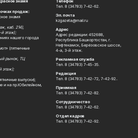
Красное знамя
Телефон
Тел. 8 (34783) 7-42-62.
точках продаж:
Эл. почта
сное знамя
kzgazeta@mail.ru
ж, каб. 214),
Адрес
-й этаж);
Адрес редакции: 452688,
ениях нашего города
Республика Башкортостан, г.
Нефтекамск, Берёзовское шоссе,
мот» (пятничные
4-а, 3-й этаж.
ный рынок, ТЦ
Рекламная служба
Тел. 8 (34783) 7-45-35.
й этаж);
Редакция
Тел. 8 (34783) 7-42-72, 7-42-92..
ятничные выпуски);
ле и на пр.Юбилейном,
Приемная
Тел. 8 (34783) 7-42-82.
Сотрудничество
Тел. 8 (34783) 7-42-62.
Отдел кадров
Тел. 8 (34783) 7-42-92.