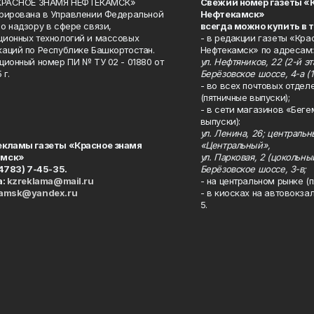
«КРАСНОЕ ЗНАМЯ НЕФТЕКАМСК»
Свежий номер газеты «
рирована в Управлении Федеральной
Нефтекамск»
о надзору в сфере связи,
всегда можно купить в 
ионных технологий и массовых
- в редакции газеты «Кра
аций по Республике Башкортостан.
Нефтекамск» по адресам:
ционный номер ПИ № ТУ 02 - 01880 от
ул. Нефтяников, 22 (2-й эта
 г.
Берёзовское шоссе, 4-а (1
- во всех почтовых отдел
(пятничные выпуски);
- в сети магазинов «Беге
выпуски):
ул. Ленина, 26; централь
екламы газеты «Красное знамя
«Центральный»,
амск»
ул. Парковая, 2 (цокольны
34783) 7-45-35.
Берёзовское шоссе, 3-в;
а:
kzreklama@mail.ru
- на центральном рынке (п
kamsk@yandex.ru
- в киосках на автовокза
5.