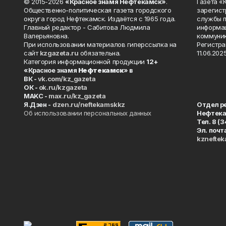
© 2015-2026
«Красное знамя Нефтекамск»
.
Газета 
Общественно-политическая газета городского
зарегист
округа город Нефтекамск. Издаётся с 1965 года.
службы п
Главный редактор - Сабитова Людмила
информац
Валерьяновна.
коммуник
При использовании материалов гиперссылка на
Регистра
сайт
kzgazeta.ru
обязательна.
11.06.2025
Категория информационной продукции
12+
«Красное знамя
Нефтекамск
» в
ВК -
vk.com/kz_gazeta
ОК -
ok.ru/kzgazeta
MAKC -
max.ru/kz_gazeta
Я.Дзен -
dzen.ru/neftekamskkz
Отдел р
Об использовании персональных данных
Нефтек
Тел. 8 (
Эл. почт
kznefte