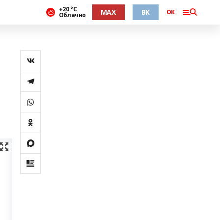
+20 °С
MAX
ВК
ОК
Облачно