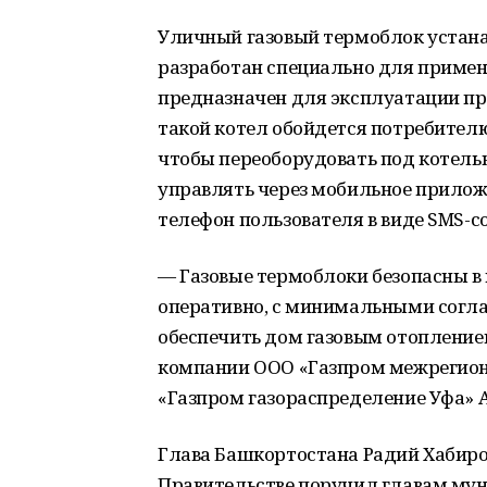
Уличный газовый термоблок устана
разработан специально для примен
предназначен для эксплуатации при 
такой котел обойдется потребителю 
чтобы переоборудовать под котель
управлять через мобильное прилож
телефон пользователя в виде SMS-с
— Газовые термоблоки безопасны в
оперативно, с минимальными согл
обеспечить дом газовым отопление
компании ООО «Газпром межрегион
«Газпром газораспределение Уфа» 
Глава Башкортостана Радий Хабиров
Правительстве поручил главам му