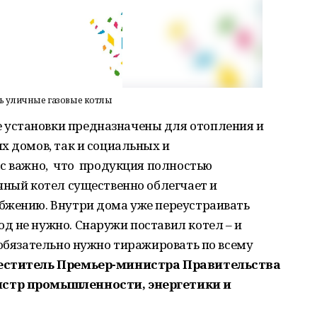
ть уличные газовые котлы
установки предназначены для отопления и
х домов, так и социальных и
ас важно, что продукция полностью
чный котел существенно облегчает и
бжению. Внутри дома уже переустраивать
д не нужно. Снаружи поставил котел – и
 обязательно нужно тиражировать по всему
еститель Премьер-министра Правительства
истр промышленности, энергетики и