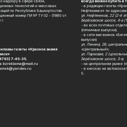
о надзору в сфере связи,
всегда можно купить в 
ионных технологий и массовых
- в редакции газеты «Кра
аций по Республике Башкортостан.
Нефтекамск» по адресам:
ционный номер ПИ № ТУ 02 - 01880 от
ул. Нефтяников, 22 (2-й эта
 г.
Берёзовское шоссе, 4-а (1
- во всех почтовых отдел
(пятничные выпуски);
- в сети магазинов «Беге
выпуски):
ул. Ленина, 26; централь
екламы газеты «Красное знамя
«Центральный»,
амск»
ул. Парковая, 2 (цокольны
34783) 7-45-35.
Берёзовское шоссе, 3-в;
а:
kzreklama@mail.ru
- на центральном рынке (п
kamsk@yandex.ru
- в киосках на автовокза
5.