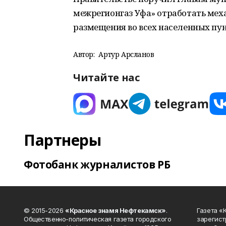
межрегионгаз Уфа» отработать мех
размещения во всех населенных пун
Автор:
Артур Арсланов
Читайте нас
Партнеры
Фотобанк журналистов РБ
© 2015-2026
«Красное знамя Нефтекамск»
.
Газета 
Общественно-политическая газета городского
зарегист