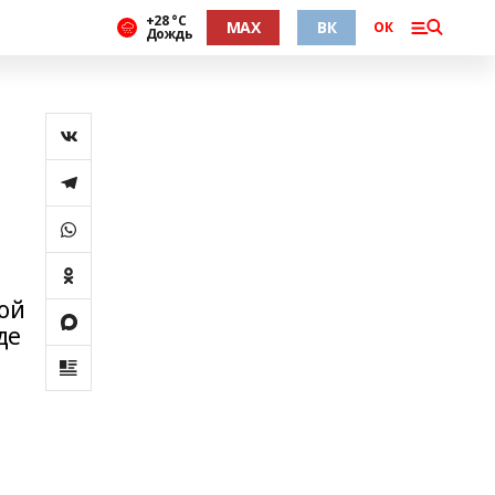
+28 °С
MAX
ВК
ОК
Дождь
ой
де