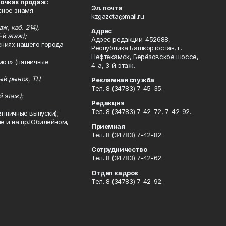
точках продаж:
Эл. почта
сное знамя
kzgazeta@mail.ru
ж, каб. 214),
Адрес
-й этаж);
Адрес редакции: 452688,
ениях нашего города
Республика Башкортостан, г.
Нефтекамск, Берёзовское шоссе,
мот» (пятничные
4-а, 3-й этаж.
ный рынок, ТЦ
Рекламная служба
Тел. 8 (34783) 7-45-35.
й этаж);
Редакция
Тел. 8 (34783) 7-42-72, 7-42-92..
ятничные выпуски);
ле и на пр.Юбилейном,
Приемная
Тел. 8 (34783) 7-42-82.
Сотрудничество
Тел. 8 (34783) 7-42-62.
Отдел кадров
Тел. 8 (34783) 7-42-92.