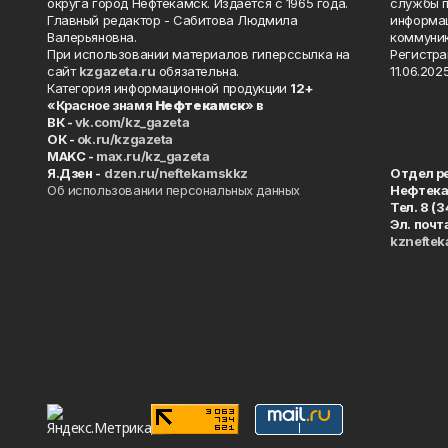
округа город Нефтекамск. Издаётся с 1965 года.
службы п
Главный редактор - Сабитова Людмила
информац
Валерьяновна.
коммуник
При использовании материалов гиперссылка на
Регистра
сайт
kzgazeta.ru
обязательна.
11.06.2025
Категория информационной продукции
12+
«Красное знамя
Нефтекамск
» в
ВК -
vk.com/kz_gazeta
ОК -
ok.ru/kzgazeta
MAKC -
max.ru/kz_gazeta
Я.Дзен -
dzen.ru/neftekamskkz
Отдел р
Об использовании персональных данных
Нефтек
Тел. 8 (
Эл. почт
kznefte