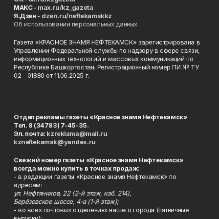
MAKC -
max.ru/kz_gazeta
Я.Дзен -
dzen.ru/neftekamskkz
Об использовании персональных данных
Газета «КРАСНОЕ ЗНАМЯ НЕФТЕКАМСК» зарегистрирована в
Управлении Федеральной службы по надзору в сфере связи,
информационных технологий и массовых коммуникаций по
Республике Башкортостан. Регистрационный номер ПИ № ТУ
02 - 01880 от 11.06.2025 г.
Отдел рекламы газеты «Красное знамя Нефтекамск»
Тел. 8 (34783) 7-45-35.
Эл. почта:
kzreklama@mail.ru
kzneftekamsk@yandex.ru
Свежий номер газеты «Красное знамя Нефтекамск»
всегда можно купить в точках продаж:
- в редакции газеты «Красное знамя Нефтекамск» по
адресам:
ул. Нефтяников, 22 (2-й этаж, каб. 214),
Берёзовское шоссе, 4-а (1-й этаж);
- во всех почтовых отделениях нашего города (пятничные
выпуски);