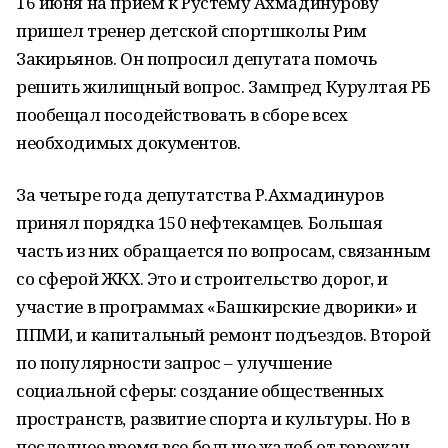
16 июня на прием к Рустему Ахмадинурову
пришел тренер детской спортшколы Рим
Закирьянов. Он попросил депутата помочь
решить жилищный вопрос. Зампред Курултая РБ
пообещал посодействовать в сборе всех
необходимых документов.
За четыре года депутатства Р.Ахмадинуров
принял порядка 150 нефтекамцев. Большая
часть из них обращается по вопросам, связанным
со сферой ЖКХ. Это и строительство дорог, и
участие в программах «Башкирские дворики» и
ППМИ, и капитальный ремонт подъездов. Второй
по популярности запрос – улучшение
социальной сферы: создание общественных
пространств, развитие спорта и культуры. Но в
последнее время все больше жалоб от горожан