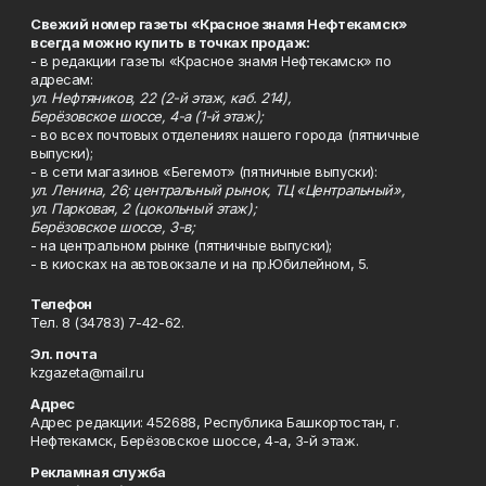
Свежий номер газеты «Красное знамя Нефтекамск»
всегда можно купить в точках продаж:
- в редакции газеты «Красное знамя Нефтекамск» по
адресам:
ул. Нефтяников, 22 (2-й этаж, каб. 214),
Берёзовское шоссе, 4-а (1-й этаж);
- во всех почтовых отделениях нашего города (пятничные
выпуски);
- в сети магазинов «Бегемот» (пятничные выпуски):
ул. Ленина, 26; центральный рынок, ТЦ «Центральный»,
ул. Парковая, 2 (цокольный этаж);
Берёзовское шоссе, 3-в;
- на центральном рынке (пятничные выпуски);
- в киосках на автовокзале и на пр.Юбилейном, 5.
Телефон
Тел. 8 (34783) 7-42-62.
Эл. почта
kzgazeta@mail.ru
Адрес
Адрес редакции: 452688, Республика Башкортостан, г.
Нефтекамск, Берёзовское шоссе, 4-а, 3-й этаж.
Рекламная служба