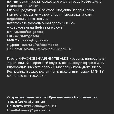
политическая газета городского округа город Нефтекамск.
Издаётся с 1965 года.
Главный редактор - Сабитова Людмила Валерьяновна.
При использовании материалов гиперссылка на сайт
kzgazeta.ru
обязательна.
Категория информационной продукции
12+
«Красное знамя
Нефтекамск
» в
ВК -
vk.com/kz_gazeta
ОК -
ok.ru/kzgazeta
MAKC -
max.ru/kz_gazeta
Я.Дзен -
dzen.ru/neftekamskkz
Об использовании персональных данных
Газета «КРАСНОЕ ЗНАМЯ НЕФТЕКАМСК» зарегистрирована в
Управлении Федеральной службы по надзору в сфере связи,
информационных технологий и массовых коммуникаций по
Республике Башкортостан. Регистрационный номер ПИ № ТУ
02 - 01880 от 11.06.2025 г.
Отдел рекламы газеты «Красное знамя Нефтекамск»
Тел. 8 (34783) 7-45-35.
Эл. почта:
kzreklama@mail.ru
kzneftekamsk@yandex.ru