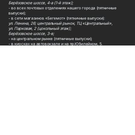
Берёзовское шоссе, 4-а (1-й этаж);
- во всех почтовых отделениях нашего города (пятничные
выпуски);
- в сети магазинов «Бегемот» (пятничные выпуски):
ул. Ленина, 26; центральный рынок, ТЦ «Центральный»,
ул. Парковая, 2 (цокольный этаж);
Берёзовское шоссе, 3-в;
- на центральном рынке (пятничные выпуски);
- в киосках на автовокзале и на пр.Юбилейном, 5.
Телефон
Тел. 8 (34783) 7-42-62.
Эл. почта
kzgazeta@mail.ru
Адрес
Адрес редакции: 452688, Республика Башкортостан, г.
Нефтекамск, Берёзовское шоссе, 4-а, 3-й этаж.
Рекламная служба
Тел. 8 (34783) 7-45-35.
Редакция
Тел. 8 (34783) 7-42-72, 7-42-92..
Приемная
Тел. 8 (34783) 7-42-82.