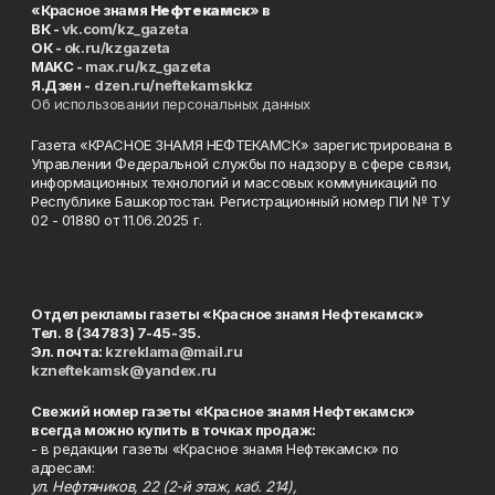
«Красное знамя
Нефтекамск
» в
ВК -
vk.com/kz_gazeta
ОК -
ok.ru/kzgazeta
MAKC -
max.ru/kz_gazeta
Я.Дзен -
dzen.ru/neftekamskkz
Об использовании персональных данных
Газета «КРАСНОЕ ЗНАМЯ НЕФТЕКАМСК» зарегистрирована в
Управлении Федеральной службы по надзору в сфере связи,
информационных технологий и массовых коммуникаций по
Республике Башкортостан. Регистрационный номер ПИ № ТУ
02 - 01880 от 11.06.2025 г.
Отдел рекламы газеты «Красное знамя Нефтекамск»
Тел. 8 (34783) 7-45-35.
Эл. почта:
kzreklama@mail.ru
kzneftekamsk@yandex.ru
Свежий номер газеты «Красное знамя Нефтекамск»
всегда можно купить в точках продаж:
- в редакции газеты «Красное знамя Нефтекамск» по
адресам:
ул. Нефтяников, 22 (2-й этаж, каб. 214),