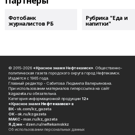
Партнеры
Фотобанк
Рубрика "Еда и
журналистов РБ
напитки"
© 2015-2026
«Красное знамя Нефтекамск»
. Общественно-
политическая газета городского округа город Нефтекамск.
Издаётся с 1965 года.
Главный редактор - Сабитова Людмила Валерьяновна.
При использовании материалов гиперссылка на сайт
kzgazeta.ru
обязательна.
Категория информационной продукции
12+
«Красное знамя
Нефтекамск
» в
ВК -
vk.com/kz_gazeta
ОК -
ok.ru/kzgazeta
MAKC -
max.ru/kz_gazeta
Я.Дзен -
dzen.ru/neftekamskkz
Об использовании персональных данных