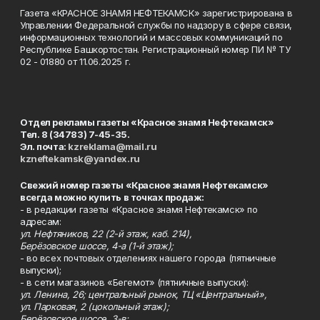
Газета «КРАСНОЕ ЗНАМЯ НЕФТЕКАМСК» зарегистрирована в
Управлении Федеральной службы по надзору в сфере связи,
информационных технологий и массовых коммуникаций по
Республике Башкортостан. Регистрационный номер ПИ № ТУ
02 - 01880 от 11.06.2025 г.
Отдел рекламы газеты «Красное знамя Нефтекамск»
Тел. 8 (34783) 7-45-35.
Эл. почта:
kzreklama@mail.ru
kzneftekamsk@yandex.ru
Свежий номер газеты «Красное знамя Нефтекамск»
всегда можно купить в точках продаж:
- в редакции газеты «Красное знамя Нефтекамск» по
адресам:
ул. Нефтяников, 22 (2-й этаж, каб. 214),
Берёзовское шоссе, 4-а (1-й этаж);
- во всех почтовых отделениях нашего города (пятничные
выпуски);
- в сети магазинов «Бегемот» (пятничные выпуски):
ул. Ленина, 26; центральный рынок, ТЦ «Центральный»,
ул. Парковая, 2 (цокольный этаж);
Берёзовское шоссе, 3-в;