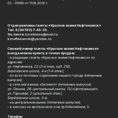
02 - 01880 от 11.06.2025 г.
Отдел рекламы газеты «Красное знамя Нефтекамск»
Тел. 8 (34783) 7-45-35.
Эл. почта:
kzreklama@mail.ru
kzneftekamsk@yandex.ru
Свежий номер газеты «Красное знамя Нефтекамск»
всегда можно купить в точках продаж:
- в редакции газеты «Красное знамя Нефтекамск» по
адресам:
ул. Нефтяников, 22 (2-й этаж, каб. 214),
Берёзовское шоссе, 4-а (1-й этаж);
- во всех почтовых отделениях нашего города (пятничные
выпуски);
- в сети магазинов «Бегемот» (пятничные выпуски):
ул. Ленина, 26; центральный рынок, ТЦ «Центральный»,
ул. Парковая, 2 (цокольный этаж);
Берёзовское шоссе, 3-в;
- на центральном рынке (пятничные выпуски);
- в киосках на автовокзале и на пр.Юбилейном, 5.
Телефон