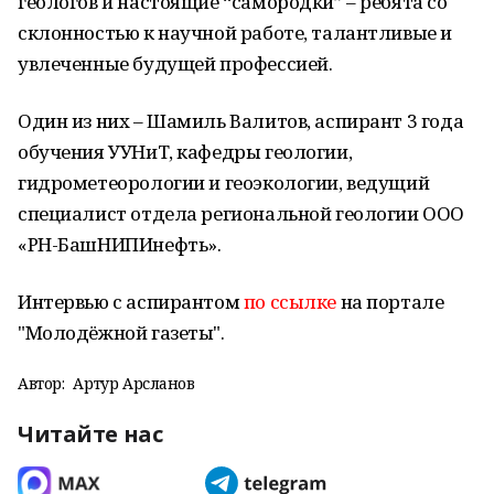
геологов и настоящие “самородки” – ребята со
склонностью к научной работе, талантливые и
увлеченные будущей профессией.
Один из них – Шамиль Валитов, аспирант 3 года
обучения УУНиТ, кафедры геологии,
гидрометеорологии и геоэкологии, ведущий
специалист отдела региональной геологии ООО
«РН-БашНИПИнефть».
Интервью с аспирантом
по ссылке
на портале
"Молодёжной газеты".
Автор:
Артур Арсланов
Читайте нас