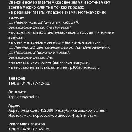
Свежий номер газеты «Красное знамя Нефтекамск»
всегда можно купить в точках продаж:
- в редакции газеты «Красное знамя Нефтекамск» по
адресам:
ул. Нефтяников, 22 (2-й этаж, каб. 214),
Берёзовское шоссе, 4-а (1-й этаж);
- во всех почтовых отделениях нашего города (пятничные
выпуски);
- в сети магазинов «Бегемот» (пятничные выпуски):
ул. Ленина, 26; центральный рынок, ТЦ «Центральный»,
ул. Парковая, 2 (цокольный этаж);
Берёзовское шоссе, 3-в;
- на центральном рынке (пятничные выпуски);
- в киосках на автовокзале и на пр.Юбилейном, 5.
Телефон
Тел. 8 (34783) 7-42-62.
Эл. почта
kzgazeta@mail.ru
Адрес
Адрес редакции: 452688, Республика Башкортостан, г.
Нефтекамск, Берёзовское шоссе, 4-а, 3-й этаж.
Рекламная служба
Тел. 8 (34783) 7-45-35.