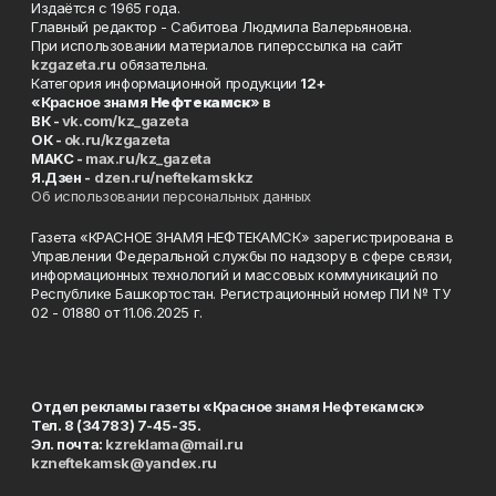
Издаётся с 1965 года.
Главный редактор - Сабитова Людмила Валерьяновна.
При использовании материалов гиперссылка на сайт
kzgazeta.ru
обязательна.
Категория информационной продукции
12+
«Красное знамя
Нефтекамск
» в
ВК -
vk.com/kz_gazeta
ОК -
ok.ru/kzgazeta
MAKC -
max.ru/kz_gazeta
Я.Дзен -
dzen.ru/neftekamskkz
Об использовании персональных данных
Газета «КРАСНОЕ ЗНАМЯ НЕФТЕКАМСК» зарегистрирована в
Управлении Федеральной службы по надзору в сфере связи,
информационных технологий и массовых коммуникаций по
Республике Башкортостан. Регистрационный номер ПИ № ТУ
02 - 01880 от 11.06.2025 г.
Отдел рекламы газеты «Красное знамя Нефтекамск»
Тел. 8 (34783) 7-45-35.
Эл. почта:
kzreklama@mail.ru
kzneftekamsk@yandex.ru