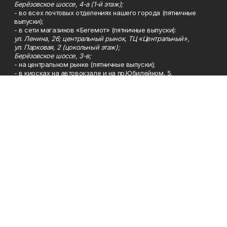
Берёзовское шоссе, 4-а (1-й этаж);
- во всех почтовых отделениях нашего города (пятничные
выпуски);
- в сети магазинов «Бегемот» (пятничные выпуски):
ул. Ленина, 26; центральный рынок, ТЦ «Центральный»,
ул. Парковая, 2 (цокольный этаж);
Берёзовское шоссе, 3-в;
- на центральном рынке (пятничные выпуски);
- в киосках на автовокзале и на пр.Юбилейном, 5.
Телефон
Тел. 8 (34783) 7-42-62.
Эл. почта
kzgazeta@mail.ru
Адрес
Адрес редакции: 452688, Республика Башкортостан, г.
Нефтекамск, Берёзовское шоссе, 4-а, 3-й этаж.
Рекламная служба
Тел. 8 (34783) 7-45-35.
Редакция
Тел. 8 (34783) 7-42-72, 7-42-92..
Приемная
Тел. 8 (34783) 7-42-82.