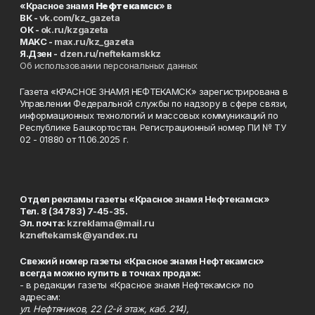
«Красное знамя
Нефтекамск
» в
ВК -
vk.com/kz_gazeta
ОК -
ok.ru/kzgazeta
MAKC -
max.ru/kz_gazeta
Я.Дзен -
dzen.ru/neftekamskkz
Об использовании персональных данных
Газета «КРАСНОЕ ЗНАМЯ НЕФТЕКАМСК» зарегистрирована в
Управлении Федеральной службы по надзору в сфере связи,
информационных технологий и массовых коммуникаций по
Республике Башкортостан. Регистрационный номер ПИ № ТУ
02 - 01880 от 11.06.2025 г.
Отдел рекламы газеты «Красное знамя Нефтекамск»
Тел. 8 (34783) 7-45-35.
Эл. почта:
kzreklama@mail.ru
kzneftekamsk@yandex.ru
Свежий номер газеты «Красное знамя Нефтекамск»
всегда можно купить в точках продаж:
- в редакции газеты «Красное знамя Нефтекамск» по
адресам:
ул. Нефтяников, 22 (2-й этаж, каб. 214),