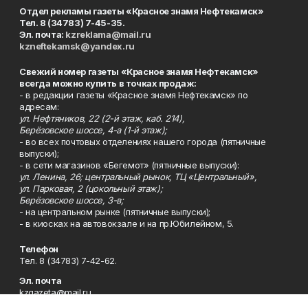
Отдел рекламы газеты «Красное знамя Нефтекамск»
Тел. 8 (34783) 7-45-35.
Эл. почта:
kzreklama@mail.ru
kzneftekamsk@yandex.ru
Свежий номер газеты «Красное знамя Нефтекамск»
всегда можно купить в точках продаж:
- в редакции газеты «Красное знамя Нефтекамск» по
адресам:
ул. Нефтяников, 22 (2-й этаж, каб. 214),
Берёзовское шоссе, 4-а (1-й этаж);
- во всех почтовых отделениях нашего города (пятничные
выпуски);
- в сети магазинов «Бегемот» (пятничные выпуски):
ул. Ленина, 26; центральный рынок, ТЦ «Центральный»,
ул. Парковая, 2 (цокольный этаж);
Берёзовское шоссе, 3-в;
- на центральном рынке (пятничные выпуски);
- в киосках на автовокзале и на пр.Юбилейном, 5.
Телефон
Тел. 8 (34783) 7-42-62.
Эл. почта
kzgazeta@mail.ru