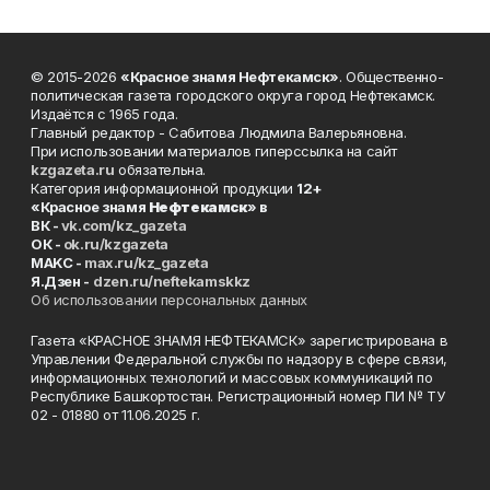
© 2015-2026
«Красное знамя Нефтекамск»
. Общественно-
политическая газета городского округа город Нефтекамск.
Издаётся с 1965 года.
Главный редактор - Сабитова Людмила Валерьяновна.
При использовании материалов гиперссылка на сайт
kzgazeta.ru
обязательна.
Категория информационной продукции
12+
«Красное знамя
Нефтекамск
» в
ВК -
vk.com/kz_gazeta
ОК -
ok.ru/kzgazeta
MAKC -
max.ru/kz_gazeta
Я.Дзен -
dzen.ru/neftekamskkz
Об использовании персональных данных
Газета «КРАСНОЕ ЗНАМЯ НЕФТЕКАМСК» зарегистрирована в
Управлении Федеральной службы по надзору в сфере связи,
информационных технологий и массовых коммуникаций по
Республике Башкортостан. Регистрационный номер ПИ № ТУ
02 - 01880 от 11.06.2025 г.