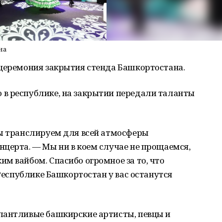
на
 церемония закрытия стенда Башкортостана.
в республике, на закрытии передали таланты
мы транслируем для всей атмосферы
церта. — Мы ни в коем случае не прощаемся,
м вайбом. Спасибо огромное за то, что
 Республике Башкортостан у вас останутся
лантливые башкирские артисты, певцы и