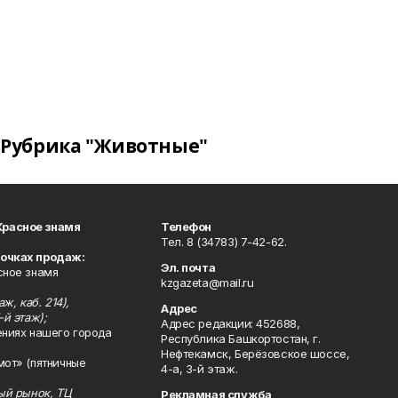
Рубрика "Животные"
Красное знамя
Телефон
Тел. 8 (34783) 7-42-62.
точках продаж:
Эл. почта
сное знамя
kzgazeta@mail.ru
ж, каб. 214),
Адрес
-й этаж);
Адрес редакции: 452688,
ениях нашего города
Республика Башкортостан, г.
Нефтекамск, Берёзовское шоссе,
мот» (пятничные
4-а, 3-й этаж.
ный рынок, ТЦ
Рекламная служба