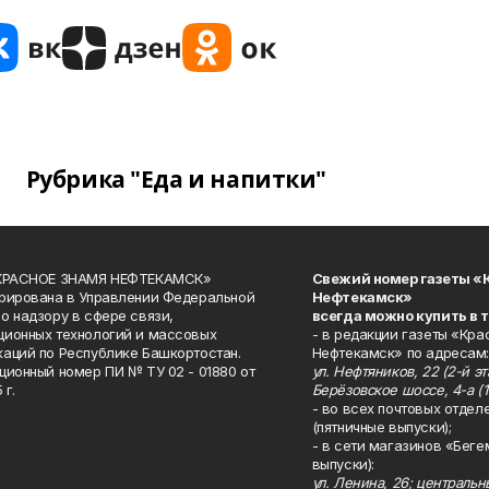
Рубрика "Еда и напитки"
«КРАСНОЕ ЗНАМЯ НЕФТЕКАМСК»
Свежий номер газеты «
рирована в Управлении Федеральной
Нефтекамск»
о надзору в сфере связи,
всегда можно купить в 
ионных технологий и массовых
- в редакции газеты «Кра
аций по Республике Башкортостан.
Нефтекамск» по адресам:
ционный номер ПИ № ТУ 02 - 01880 от
ул. Нефтяников, 22 (2-й эта
 г.
Берёзовское шоссе, 4-а (1
- во всех почтовых отдел
(пятничные выпуски);
- в сети магазинов «Беге
выпуски):
ул. Ленина, 26; централь