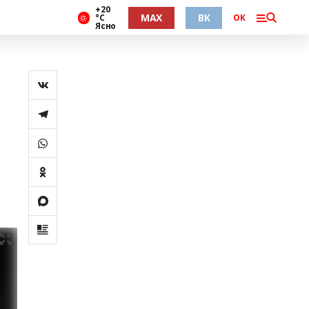
+20
MAX
ВК
°С
ОК
Ясно