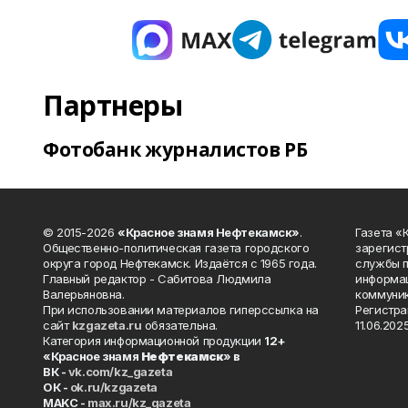
Партнеры
Фотобанк журналистов РБ
© 2015-2026
«Красное знамя Нефтекамск»
.
Газета 
Общественно-политическая газета городского
зарегист
округа город Нефтекамск. Издаётся с 1965 года.
службы п
Главный редактор - Сабитова Людмила
информац
Валерьяновна.
коммуник
При использовании материалов гиперссылка на
Регистра
сайт
kzgazeta.ru
обязательна.
11.06.2025
Категория информационной продукции
12+
«Красное знамя
Нефтекамск
» в
ВК -
vk.com/kz_gazeta
ОК -
ok.ru/kzgazeta
MAKC -
max.ru/kz_gazeta