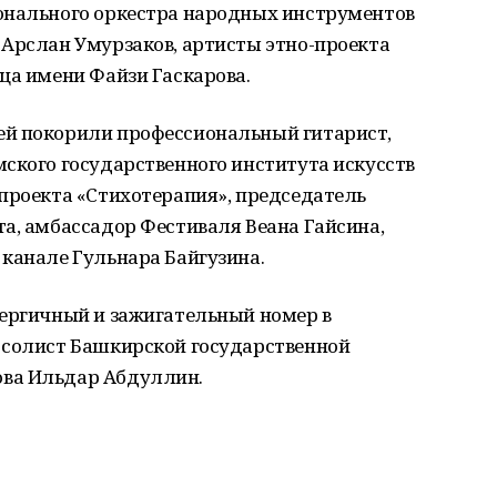
онального оркестра народных инструментов
 Арслан Умурзаков, артисты этно-проекта
ца имени Файзи Гаскарова.
ей покорили профессиональный гитарист,
ского государственного института искусств
проекта «Стихотерапия», председатель
а, амбассадор Фестиваля Веана Гайсина,
канале Гульнара Байгузина.
нергичный и зажигательный номер в
 солист Башкирской государственной
ва Ильдар Абдуллин.