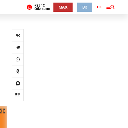
+23 °С
MAX
ВК
ОК
Облачно