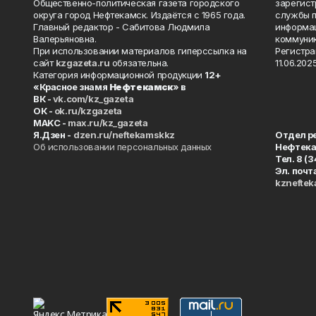
Общественно-политическая газета городского
зарегист
округа город Нефтекамск. Издаётся с 1965 года.
службы п
Главный редактор - Сабитова Людмила
информац
Валерьяновна.
коммуник
При использовании материалов гиперссылка на
Регистра
сайт
kzgazeta.ru
обязательна.
11.06.2025
Категория информационной продукции
12+
«Красное знамя
Нефтекамск
» в
ВК -
vk.com/kz_gazeta
ОК -
ok.ru/kzgazeta
MAKC -
max.ru/kz_gazeta
Я.Дзен -
dzen.ru/neftekamskkz
Отдел р
Об использовании персональных данных
Нефтек
Тел. 8 (
Эл. почт
kznefte