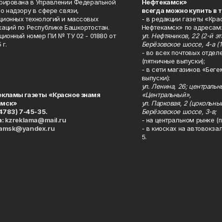
рирована в Управлении Федеральной
Нефтекамск»
о надзору в сфере связи,
всегда можно купить в 
ионных технологий и массовых
- в редакции газеты «Кра
аций по Республике Башкортостан.
Нефтекамск» по адресам:
ционный номер ПИ № ТУ 02 - 01880 от
ул. Нефтяников, 22 (2-й эта
 г.
Берёзовское шоссе, 4-а (1
- во всех почтовых отдел
(пятничные выпуски);
- в сети магазинов «Беге
выпуски):
ул. Ленина, 26; централь
екламы газеты «Красное знамя
«Центральный»,
амск»
ул. Парковая, 2 (цокольны
34783) 7-45-35.
Берёзовское шоссе, 3-в;
а:
kzreklama@mail.ru
- на центральном рынке (п
kamsk@yandex.ru
- в киосках на автовокза
5.