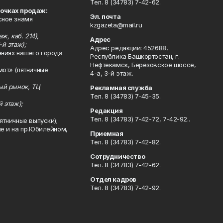
Тел. 8 (34783) 7-42-62.
точках продаж:
Эл. почта
сное знамя
kzgazeta@mail.ru
ж, каб. 214),
Адрес
-й этаж);
Адрес редакции: 452688,
ениях нашего города
Республика Башкортостан, г.
Нефтекамск, Берёзовское шоссе,
мот» (пятничные
4-а, 3-й этаж.
ный рынок, ТЦ
Рекламная служба
Тел. 8 (34783) 7-45-35.
й этаж);
Редакция
Тел. 8 (34783) 7-42-72, 7-42-92..
ятничные выпуски);
ле и на пр.Юбилейном,
Приемная
Тел. 8 (34783) 7-42-82.
Сотрудничество
Тел. 8 (34783) 7-42-62.
Отдел кадров
Тел. 8 (34783) 7-42-92.