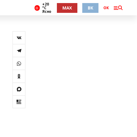
+20
MAX
ВК
°С
ОК
Ясно