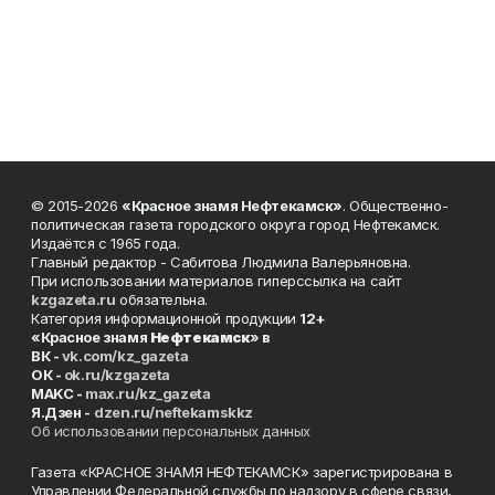
© 2015-2026
«Красное знамя Нефтекамск»
. Общественно-
политическая газета городского округа город Нефтекамск.
Издаётся с 1965 года.
Главный редактор - Сабитова Людмила Валерьяновна.
При использовании материалов гиперссылка на сайт
kzgazeta.ru
обязательна.
Категория информационной продукции
12+
«Красное знамя
Нефтекамск
» в
ВК -
vk.com/kz_gazeta
ОК -
ok.ru/kzgazeta
MAKC -
max.ru/kz_gazeta
Я.Дзен -
dzen.ru/neftekamskkz
Об использовании персональных данных
Газета «КРАСНОЕ ЗНАМЯ НЕФТЕКАМСК» зарегистрирована в
Управлении Федеральной службы по надзору в сфере связи,