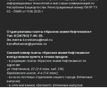
информационных технологий и массовых коммуникаций по
Республике Башкортостан. Регистрационный номер ПИ № ТУ
02 - 01880 от 11.06.2025 г.
Отдел рекламы газеты «Красное знамя Нефтекамск»
Тел. 8 (34783) 7-45-35.
Эл. почта:
kzreklama@mail.ru
kzneftekamsk@yandex.ru
Свежий номер газеты «Красное знамя Нефтекамск»
всегда можно купить в точках продаж:
- в редакции газеты «Красное знамя Нефтекамск» по
адресам:
ул. Нефтяников, 22 (2-й этаж, каб. 214),
Берёзовское шоссе, 4-а (1-й этаж);
- во всех почтовых отделениях нашего города (пятничные
выпуски);
- в сети магазинов «Бегемот» (пятничные выпуски):
ул. Ленина, 26; центральный рынок, ТЦ «Центральный»,
ул. Парковая, 2 (цокольный этаж);
Берёзовское шоссе, 3-в;
- на центральном рынке (пятничные выпуски);
- в киосках на автовокзале и на пр.Юбилейном, 5.