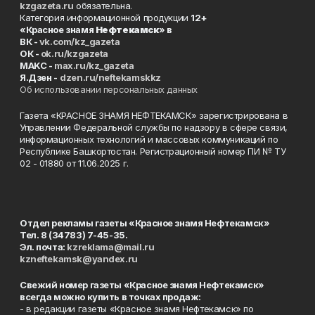
kzgazeta.ru
обязательна.
Категория информационной продукции
12+
«Красное знамя
Нефтекамск
» в
ВК -
vk.com/kz_gazeta
ОК -
ok.ru/kzgazeta
MAKC -
max.ru/kz_gazeta
Я.Дзен -
dzen.ru/neftekamskkz
Об использовании персональных данных
Газета «КРАСНОЕ ЗНАМЯ НЕФТЕКАМСК» зарегистрирована в
Управлении Федеральной службы по надзору в сфере связи,
информационных технологий и массовых коммуникаций по
Республике Башкортостан. Регистрационный номер ПИ № ТУ
02 - 01880 от 11.06.2025 г.
Отдел рекламы газеты «Красное знамя Нефтекамск»
Тел. 8 (34783) 7-45-35.
Эл. почта:
kzreklama@mail.ru
kzneftekamsk@yandex.ru
Свежий номер газеты «Красное знамя Нефтекамск»
всегда можно купить в точках продаж:
- в редакции газеты «Красное знамя Нефтекамск» по