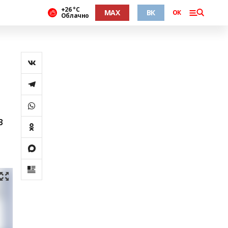
+26 °С
MAX
ВК
ОК
Облачно
в