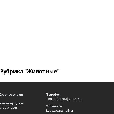
Рубрика "Животные"
Красное знамя
Телефон
Тел. 8 (34783) 7-42-62.
точках продаж:
Эл. почта
сное знамя
kzgazeta@mail.ru