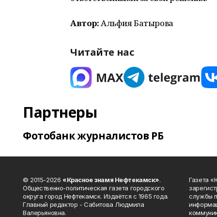
Автор:
Альфия Батырова
Читайте нас
Партнеры
Фотобанк журналистов РБ
© 2015-2026
«Красное знамя Нефтекамск»
.
Газета 
Общественно-политическая газета городского
зарегист
округа город Нефтекамск. Издаётся с 1965 года.
службы п
Главный редактор - Сабитова Людмила
информац
Валерьяновна.
коммуник