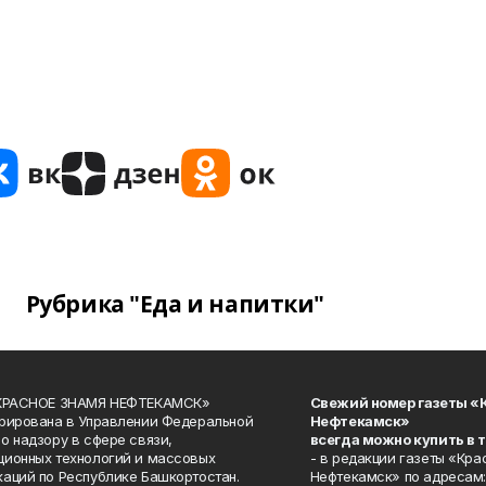
Рубрика "Еда и напитки"
«КРАСНОЕ ЗНАМЯ НЕФТЕКАМСК»
Свежий номер газеты «
рирована в Управлении Федеральной
Нефтекамск»
о надзору в сфере связи,
всегда можно купить в 
ионных технологий и массовых
- в редакции газеты «Кра
аций по Республике Башкортостан.
Нефтекамск» по адресам: