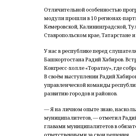
Отличительной особенностью прог
модули прошли в 10 регионах-партн
Кемеровской, Калининградской, Тул
Ставропольском крае, Татарстане и
У нас в республике перед слушате
Башкортостана Радий Хабиров. Встр
Конгресс-холле «Торатау», где собр
В своём выступлении Радий Хабир
управленческой команды республи
развитию городов и районов.
— Я на личном опыте знаю, наскол
муниципалитетов, — отметил Радий 
главами муниципалитетов в обязат
ответственными за свои решения.