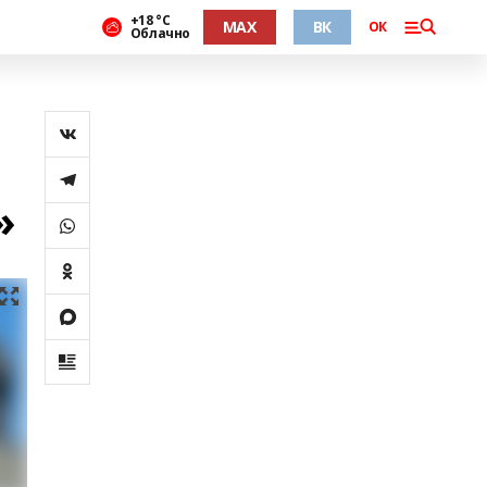
+18 °С
MAX
ВК
ОК
Облачно
»