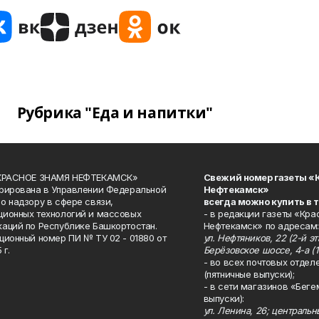
Рубрика "Еда и напитки"
«КРАСНОЕ ЗНАМЯ НЕФТЕКАМСК»
Свежий номер газеты «
рирована в Управлении Федеральной
Нефтекамск»
о надзору в сфере связи,
всегда можно купить в 
ионных технологий и массовых
- в редакции газеты «Кра
аций по Республике Башкортостан.
Нефтекамск» по адресам:
ционный номер ПИ № ТУ 02 - 01880 от
ул. Нефтяников, 22 (2-й эта
 г.
Берёзовское шоссе, 4-а (1
- во всех почтовых отдел
(пятничные выпуски);
- в сети магазинов «Беге
выпуски):
ул. Ленина, 26; централь