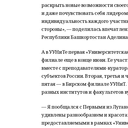
раскрыть новые возможности своего
и даже почувствовать себя лидером.
индивидуальность каждого участни
стороны», — поделилась впечатле
Республики Башкортостан Аделина
А в УУНиТе первая «Университетска
филиале еще в конце июня. Ее учас
вместе с преподавателями-куратор
субъектов России. Вторая, третья и 
пятая — в Бирском филиале УУНиТ.
разных институтов и факультетов ву
— Я пообщался с Первыми из Луган
удивлены разнообразием и красота
предоставляемыми в рамках «Универ