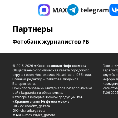
Партнеры
Фотобанк журналистов РБ
© 2015-2026
«Красное знамя Нефтекамск»
.
Газета 
Общественно-политическая газета городского
зарегист
округа город Нефтекамск. Издаётся с 1965 года.
службы п
Главный редактор - Сабитова Людмила
информац
Валерьяновна.
коммуник
При использовании материалов гиперссылка на
Регистра
сайт
kzgazeta.ru
обязательна.
11.06.2025
Категория информационной продукции
12+
«Красное знамя
Нефтекамск
» в
ВК -
vk.com/kz_gazeta
ОК -
ok.ru/kzgazeta
MAKC -
max.ru/kz_gazeta