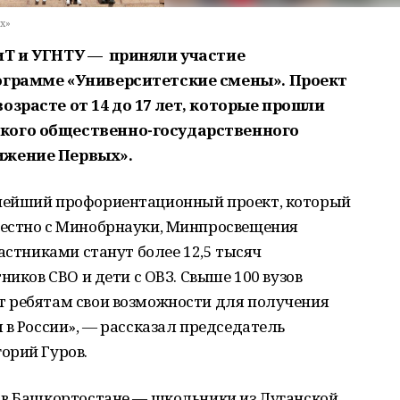
х»
иТ и УГНТУ — приняли участие
ограмме «Университетские смены». Проект
озрасте от 14 до 17 лет, которые прошли
кого общественно-государственного
ижение Первых».
нейший профориентационный проект, который
местно с Минобрнауки, Минпросвещения
астниками станут более 12,5 тысяч
ников СВО и дети с ОВЗ. Свыше 100 вузов
 ребятам свои возможности для получения
 в России», — рассказал председатель
орий Гуров.
 в Башкортостане — школьники из Луганской