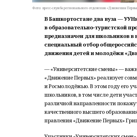
Фото:
пресс-служба регионального отделения «Движения Первы
В Башкортостане два вуза — УУН
в образовательно-туристской пр
предназначен для школьников в в
специальный отбор общероссийс
движения детей и молодёжи «Дв
— «Университетские смены» — важ
«Движение Первых» реализует сов
и Росмолодёжью. В этом году его уч
школьников, в том числе дети участ
различной направленности покажут
качественного высшего образования
правления «Движение Первых» Григ
Участники «Университетских смен»