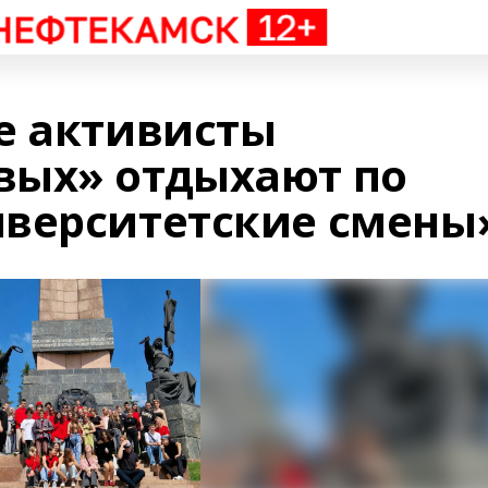
е активисты
вых» отдыхают по
верситетские смены