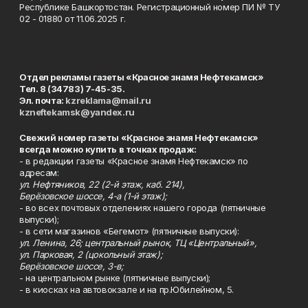
Республике Башкортостан. Регистрационный номер ПИ № ТУ
02 - 01880 от 11.06.2025 г.
Отдел рекламы газеты «Красное знамя Нефтекамск»
Тел. 8 (34783) 7-45-35.
Эл. почта:
kzreklama@mail.ru
kzneftekamsk@yandex.ru
Свежий номер газеты «Красное знамя Нефтекамск»
всегда можно купить в точках продаж:
- в редакции газеты «Красное знамя Нефтекамск» по
адресам:
ул. Нефтяников, 22 (2-й этаж, каб. 214),
Берёзовское шоссе, 4-а (1-й этаж);
- во всех почтовых отделениях нашего города (пятничные
выпуски);
- в сети магазинов «Бегемот» (пятничные выпуски):
ул. Ленина, 26; центральный рынок, ТЦ «Центральный»,
ул. Парковая, 2 (цокольный этаж);
Берёзовское шоссе, 3-в;
- на центральном рынке (пятничные выпуски);
- в киосках на автовокзале и на пр.Юбилейном, 5.