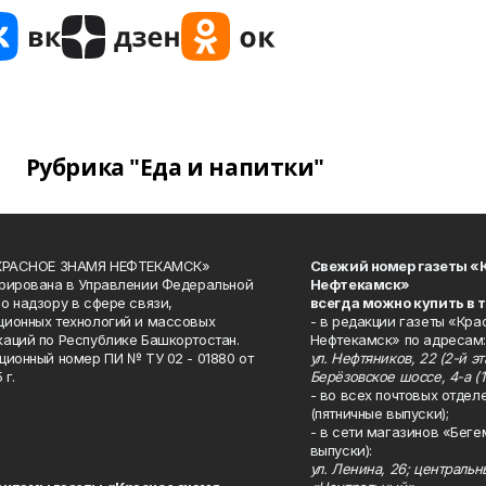
Рубрика "Еда и напитки"
«КРАСНОЕ ЗНАМЯ НЕФТЕКАМСК»
Свежий номер газеты «
рирована в Управлении Федеральной
Нефтекамск»
о надзору в сфере связи,
всегда можно купить в 
ионных технологий и массовых
- в редакции газеты «Кра
аций по Республике Башкортостан.
Нефтекамск» по адресам:
ционный номер ПИ № ТУ 02 - 01880 от
ул. Нефтяников, 22 (2-й эта
 г.
Берёзовское шоссе, 4-а (1
- во всех почтовых отдел
(пятничные выпуски);
- в сети магазинов «Беге
выпуски):
ул. Ленина, 26; централь