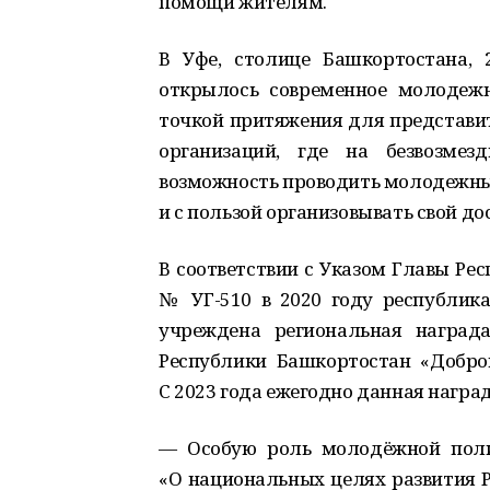
помощи жителям.
В Уфе, столице Башкортостана,
открылось современное молодежн
точкой притяжения для представи
организаций, где на безвозме
возможность проводить молодежн
и с пользой организовывать свой дос
В соответствии с Указом Главы Ре
№ УГ-510 в 2020 году республика
учреждена региональная наград
Республики Башкортостан «Добров
С 2023 года ежегодно данная награ
— Особую роль молодёжной поли
«О национальных целях развития Р