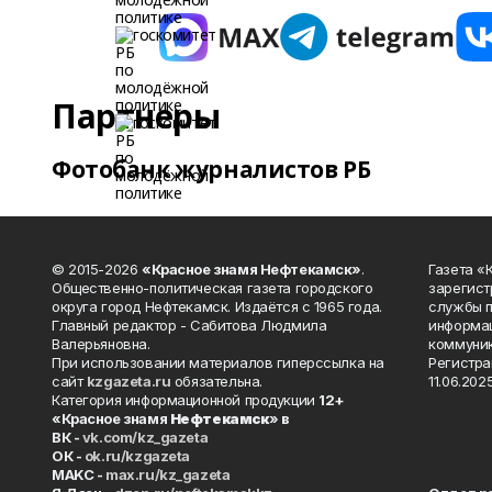
Партнеры
Фотобанк журналистов РБ
© 2015-2026
«Красное знамя Нефтекамск»
.
Газета 
Общественно-политическая газета городского
зарегист
округа город Нефтекамск. Издаётся с 1965 года.
службы п
Главный редактор - Сабитова Людмила
информац
Валерьяновна.
коммуник
При использовании материалов гиперссылка на
Регистра
сайт
kzgazeta.ru
обязательна.
11.06.2025
Категория информационной продукции
12+
«Красное знамя
Нефтекамск
» в
ВК -
vk.com/kz_gazeta
ОК -
ok.ru/kzgazeta
MAKC -
max.ru/kz_gazeta