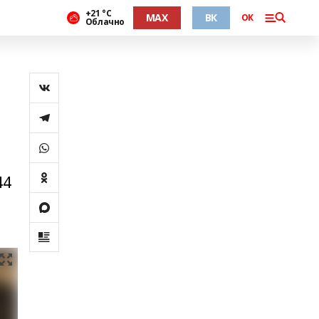
+21 °С
MAX
ВК
ОК
Облачно
44