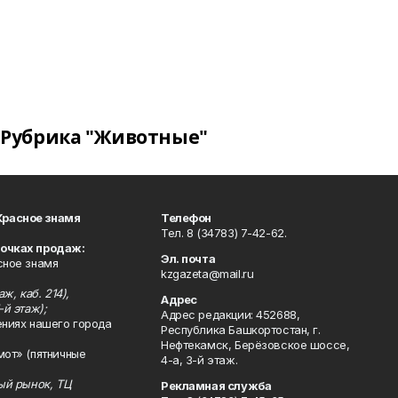
Рубрика "Животные"
Красное знамя
Телефон
Тел. 8 (34783) 7-42-62.
точках продаж:
Эл. почта
сное знамя
kzgazeta@mail.ru
ж, каб. 214),
Адрес
-й этаж);
Адрес редакции: 452688,
ениях нашего города
Республика Башкортостан, г.
Нефтекамск, Берёзовское шоссе,
мот» (пятничные
4-а, 3-й этаж.
ный рынок, ТЦ
Рекламная служба