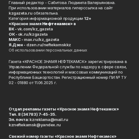
Главный редактор - Сабитова Людмила Валерьяновна.
При использовании материалов гиперссылка на сайт
kzgazeta.ru
обязательна.
Категория информационной продукции
12+
«Красное знамя
Нефтекамск
» в
ВК -
vk.com/kz_gazeta
ОК -
ok.ru/kzgazeta
MAKC -
max.ru/kz_gazeta
Я.Дзен -
dzen.ru/neftekamskkz
Об использовании персональных данных
Газета «КРАСНОЕ ЗНАМЯ НЕФТЕКАМСК» зарегистрирована в
Управлении Федеральной службы по надзору в сфере связи,
информационных технологий и массовых коммуникаций по
Республике Башкортостан. Регистрационный номер ПИ № ТУ
02 - 01880 от 11.06.2025 г.
Отдел рекламы газеты «Красное знамя Нефтекамск»
Тел. 8 (34783) 7-45-35.
Эл. почта:
kzreklama@mail.ru
kzneftekamsk@yandex.ru
Свежий номер газеты «Красное знамя Нефтекамск»