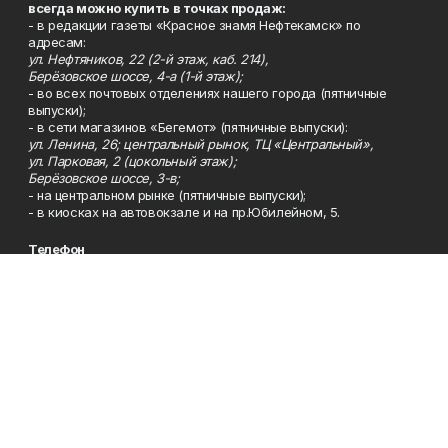
всегда можно купить в точках продаж:
- в редакции газеты «Красное знамя Нефтекамск» по
адресам:
ул. Нефтяников, 22 (2-й этаж, каб. 214),
Берёзовское шоссе, 4-а (1-й этаж);
- во всех почтовых отделениях нашего города (пятничные
выпуски);
- в сети магазинов «Бегемот» (пятничные выпуски):
ул. Ленина, 26; центральный рынок, ТЦ «Центральный»,
ул. Парковая, 2 (цокольный этаж);
Берёзовское шоссе, 3-в;
- на центральном рынке (пятничные выпуски);
- в киосках на автовокзале и на пр.Юбилейном, 5.
Телефон
Тел. 8 (34783) 7-42-62.
Эл. почта
kzgazeta@mail.ru
Адрес
Адрес редакции: 452688, Республика Башкортостан, г.
Нефтекамск, Берёзовское шоссе, 4-а, 3-й этаж.
Рекламная служба
Тел. 8 (34783) 7-45-35.