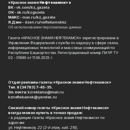
«Красное знамя
Нефтекамск
» в
ВК -
vk.com/kz_gazeta
ОК -
ok.ru/kzgazeta
MAKC -
max.ru/kz_gazeta
Я.Дзен -
dzen.ru/neftekamskkz
Об использовании персональных данных
Газета «КРАСНОЕ ЗНАМЯ НЕФТЕКАМСК» зарегистрирована в
Управлении Федеральной службы по надзору в сфере связи,
информационных технологий и массовых коммуникаций по
Республике Башкортостан. Регистрационный номер ПИ № ТУ
02 - 01880 от 11.06.2025 г.
Отдел рекламы газеты «Красное знамя Нефтекамск»
Тел. 8 (34783) 7-45-35.
Эл. почта:
kzreklama@mail.ru
kzneftekamsk@yandex.ru
Свежий номер газеты «Красное знамя Нефтекамск»
всегда можно купить в точках продаж:
- в редакции газеты «Красное знамя Нефтекамск» по
адресам:
ул. Нефтяников, 22 (2-й этаж, каб. 214),