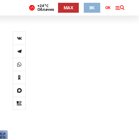
+24 °С
MAX
ВК
ОК
Облачно