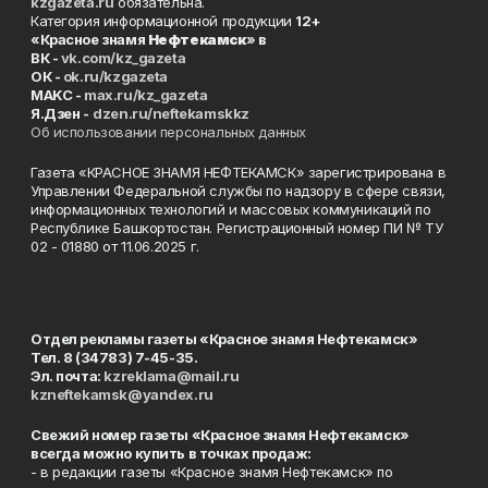
kzgazeta.ru
обязательна.
Категория информационной продукции
12+
«Красное знамя
Нефтекамск
» в
ВК -
vk.com/kz_gazeta
ОК -
ok.ru/kzgazeta
MAKC -
max.ru/kz_gazeta
Я.Дзен -
dzen.ru/neftekamskkz
Об использовании персональных данных
Газета «КРАСНОЕ ЗНАМЯ НЕФТЕКАМСК» зарегистрирована в
Управлении Федеральной службы по надзору в сфере связи,
информационных технологий и массовых коммуникаций по
Республике Башкортостан. Регистрационный номер ПИ № ТУ
02 - 01880 от 11.06.2025 г.
Отдел рекламы газеты «Красное знамя Нефтекамск»
Тел. 8 (34783) 7-45-35.
Эл. почта:
kzreklama@mail.ru
kzneftekamsk@yandex.ru
Свежий номер газеты «Красное знамя Нефтекамск»
всегда можно купить в точках продаж:
- в редакции газеты «Красное знамя Нефтекамск» по