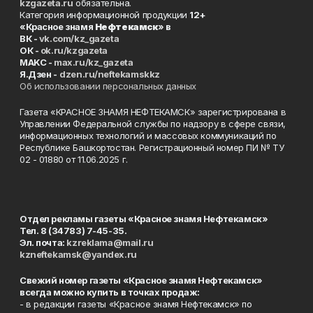
kzgazeta.ru
обязательна.
Категория информационной продукции
12+
«Красное знамя
Нефтекамск
» в
ВК -
vk.com/kz_gazeta
ОК -
ok.ru/kzgazeta
MAKC -
max.ru/kz_gazeta
Я.Дзен -
dzen.ru/neftekamskkz
Об использовании персональных данных
Газета «КРАСНОЕ ЗНАМЯ НЕФТЕКАМСК» зарегистрирована в
Управлении Федеральной службы по надзору в сфере связи,
информационных технологий и массовых коммуникаций по
Республике Башкортостан. Регистрационный номер ПИ № ТУ
02 - 01880 от 11.06.2025 г.
Отдел рекламы газеты «Красное знамя Нефтекамск»
Тел. 8 (34783) 7-45-35.
Эл. почта:
kzreklama@mail.ru
kzneftekamsk@yandex.ru
Свежий номер газеты «Красное знамя Нефтекамск»
всегда можно купить в точках продаж:
- в редакции газеты «Красное знамя Нефтекамск» по