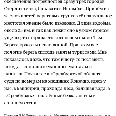
обеспечения потребностей сразу трёх городов:
Стерлитамака, Салавата и Ишимбая. Причём из-
за сложностей карстовых грунтов её изначальное
местоположение было изменено. Длина водоёма
около 25 км, и так как лежит оно в узком горном
ущелье, то ширина его в основном около 1 км.
Берега красоты ненаглядной! При этом все
пологие берега сплошь заняты туристами. Мне
показалось даже, что там и ногу-то поставить
некуда – сплошные машины, мангалы и
палатки. Почти все из Оренбургской области,
судя по номерам на машинах. Конечно, здесь у
нас, в Башкирии, прохлада леса, большая вода, а
в Оренбуржье – опалённые безжалостным
солнцем степи.
Портрет В.И.Ленина на скале Нугушского водохранилища.