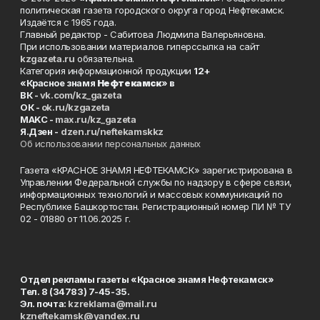
политическая газета городского округа город Нефтекамск.
Издаётся с 1965 года.
Главный редактор - Сабитова Людмила Валерьяновна.
При использовании материалов гиперссылка на сайт
kzgazeta.ru
обязательна.
Категория информационной продукции
12+
«Красное знамя
Нефтекамск
» в
ВК -
vk.com/kz_gazeta
ОК -
ok.ru/kzgazeta
MAKC -
max.ru/kz_gazeta
Я.Дзен -
dzen.ru/neftekamskkz
Об использовании персональных данных
Газета «КРАСНОЕ ЗНАМЯ НЕФТЕКАМСК» зарегистрирована в
Управлении Федеральной службы по надзору в сфере связи,
информационных технологий и массовых коммуникаций по
Республике Башкортостан. Регистрационный номер ПИ № ТУ
02 - 01880 от 11.06.2025 г.
Отдел рекламы газеты «Красное знамя Нефтекамск»
Тел. 8 (34783) 7-45-35.
Эл. почта:
kzreklama@mail.ru
kzneftekamsk@yandex.ru