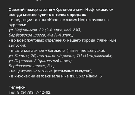
Свежий номер газеты «Красное знамя Нефтекамск»
всегда можно купить в точках продаж:
- в редакции газеты «Красное знамя Нефтекамск» по
адресам:
ул. Нефтяников, 22 (2-й этаж, каб. 214),
Берёзовское шоссе, 4-а (1-й этаж);
- во всех почтовых отделениях нашего города (пятничные
выпуски);
- в сети магазинов «Бегемот» (пятничные выпуски):
ул. Ленина, 26; центральный рынок, ТЦ «Центральный»,
ул. Парковая, 2 (цокольный этаж);
Берёзовское шоссе, 3-в;
- на центральном рынке (пятничные выпуски);
- в киосках на автовокзале и на пр.Юбилейном, 5.
Телефон
Тел. 8 (34783) 7-42-62.
Эл. почта
kzgazeta@mail.ru
Адрес
Адрес редакции: 452688, Республика Башкортостан, г.
Нефтекамск, Берёзовское шоссе, 4-а, 3-й этаж.
Рекламная служба