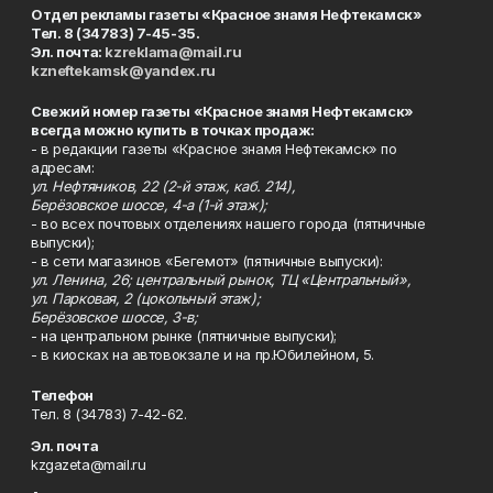
Отдел рекламы газеты «Красное знамя Нефтекамск»
Тел. 8 (34783) 7-45-35.
Эл. почта:
kzreklama@mail.ru
kzneftekamsk@yandex.ru
Свежий номер газеты «Красное знамя Нефтекамск»
всегда можно купить в точках продаж:
- в редакции газеты «Красное знамя Нефтекамск» по
адресам:
ул. Нефтяников, 22 (2-й этаж, каб. 214),
Берёзовское шоссе, 4-а (1-й этаж);
- во всех почтовых отделениях нашего города (пятничные
выпуски);
- в сети магазинов «Бегемот» (пятничные выпуски):
ул. Ленина, 26; центральный рынок, ТЦ «Центральный»,
ул. Парковая, 2 (цокольный этаж);
Берёзовское шоссе, 3-в;
- на центральном рынке (пятничные выпуски);
- в киосках на автовокзале и на пр.Юбилейном, 5.
Телефон
Тел. 8 (34783) 7-42-62.
Эл. почта
kzgazeta@mail.ru