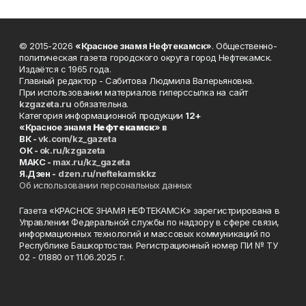
© 2015-2026
«Красное знамя Нефтекамск»
. Общественно-
политическая газета городского округа город Нефтекамск.
Издаётся с 1965 года.
Главный редактор - Сабитова Людмила Валерьяновна.
При использовании материалов гиперссылка на сайт
kzgazeta.ru
обязательна.
Категория информационной продукции
12+
«Красное знамя
Нефтекамск
» в
ВК -
vk.com/kz_gazeta
ОК -
ok.ru/kzgazeta
MAKC -
max.ru/kz_gazeta
Я.Дзен -
dzen.ru/neftekamskkz
Об использовании персональных данных
Газета «КРАСНОЕ ЗНАМЯ НЕФТЕКАМСК» зарегистрирована в
Управлении Федеральной службы по надзору в сфере связи,
информационных технологий и массовых коммуникаций по
Республике Башкортостан. Регистрационный номер ПИ № ТУ
02 - 01880 от 11.06.2025 г.