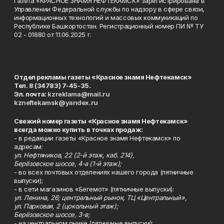
Газета «КРАСНОЕ ЗНАМЯ НЕФТЕКАМСК» зарегистрирована в
Управлении Федеральной службы по надзору в сфере связи,
информационных технологий и массовых коммуникаций по
Республике Башкортостан. Регистрационный номер ПИ № ТУ
02 - 01880 от 11.06.2025 г.
Отдел рекламы газеты «Красное знамя Нефтекамск»
Тел. 8 (34783) 7-45-35.
Эл. почта:
kzreklama@mail.ru
kzneftekamsk@yandex.ru
Свежий номер газеты «Красное знамя Нефтекамск»
всегда можно купить в точках продаж:
- в редакции газеты «Красное знамя Нефтекамск» по
адресам:
ул. Нефтяников, 22 (2-й этаж, каб. 214),
Берёзовское шоссе, 4-а (1-й этаж);
- во всех почтовых отделениях нашего города (пятничные
выпуски);
- в сети магазинов «Бегемот» (пятничные выпуски):
ул. Ленина, 26; центральный рынок, ТЦ «Центральный»,
ул. Парковая, 2 (цокольный этаж);
Берёзовское шоссе, 3-в;
- на центральном рынке (пятничные выпуски);