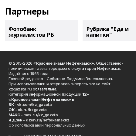
Партнеры
Фотобанк
Рубрика "Еда и
журналистов РБ
напитки"
© 2015-2026
«Красное знамя Нефтекамск»
. Общественно-
политическая газета городского округа город Нефтекамск.
Издаётся с 1965 года.
Главный редактор - Сабитова Людмила Валерьяновна.
При использовании материалов гиперссылка на сайт
kzgazeta.ru
обязательна.
Категория информационной продукции
12+
«Красное знамя
Нефтекамск
» в
ВК -
vk.com/kz_gazeta
ОК -
ok.ru/kzgazeta
MAKC -
max.ru/kz_gazeta
Я.Дзен -
dzen.ru/neftekamskkz
Об использовании персональных данных