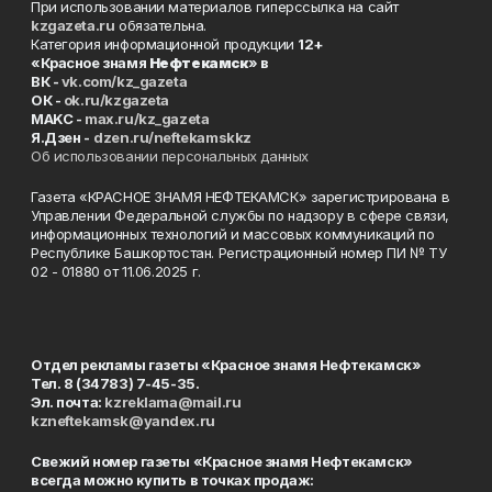
При использовании материалов гиперссылка на сайт
kzgazeta.ru
обязательна.
Категория информационной продукции
12+
«Красное знамя
Нефтекамск
» в
ВК -
vk.com/kz_gazeta
ОК -
ok.ru/kzgazeta
MAKC -
max.ru/kz_gazeta
Я.Дзен -
dzen.ru/neftekamskkz
Об использовании персональных данных
Газета «КРАСНОЕ ЗНАМЯ НЕФТЕКАМСК» зарегистрирована в
Управлении Федеральной службы по надзору в сфере связи,
информационных технологий и массовых коммуникаций по
Республике Башкортостан. Регистрационный номер ПИ № ТУ
02 - 01880 от 11.06.2025 г.
Отдел рекламы газеты «Красное знамя Нефтекамск»
Тел. 8 (34783) 7-45-35.
Эл. почта:
kzreklama@mail.ru
kzneftekamsk@yandex.ru
Свежий номер газеты «Красное знамя Нефтекамск»
всегда можно купить в точках продаж: