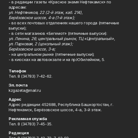
- в редакции газеты «Красное знамя Нефтекамск» по
адресам:
ул. Нефтяников, 22 (2-й этаж, каб. 214),
Берёзовское шоссе, 4-а (1-й этаж);
- во всех почтовых отделениях нашего города (пятничные
выпуски);
- в сети магазинов «Бегемот» (пятничные выпуски):
ул. Ленина, 26; центральный рынок, ТЦ «Центральный»,
ул. Парковая, 2 (цокольный этаж);
Берёзовское шоссе, 3-в;
- на центральном рынке (пятничные выпуски);
- в киосках на автовокзале и на пр.Юбилейном, 5.
Телефон
Тел. 8 (34783) 7-42-62.
Эл. почта
kzgazeta@mail.ru
Адрес
Адрес редакции: 452688, Республика Башкортостан, г.
Нефтекамск, Берёзовское шоссе, 4-а, 3-й этаж.
Рекламная служба
Тел. 8 (34783) 7-45-35.
Редакция