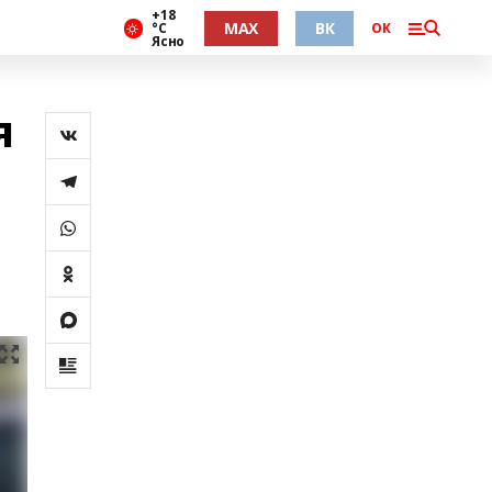
+18
MAX
ВК
°С
ОК
Ясно
я