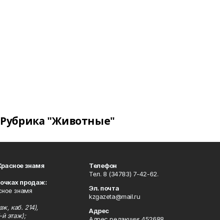
Рубрика "Животные"
Красное знамя
Телефон
Тел. 8 (34783) 7-42-62.
точках продаж:
Эл. почта
сное знамя
kzgazeta@mail.ru
ж, каб. 214),
Адрес
-й этаж);
Адрес редакции: 452688,