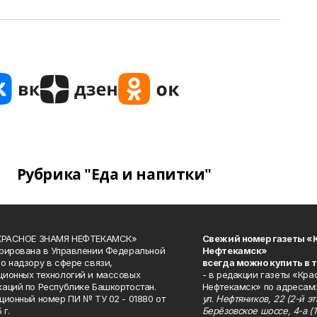
Рубрика "Еда и напитки"
«КРАСНОЕ ЗНАМЯ НЕФТЕКАМСК»
Свежий номер газеты «
рирована в Управлении Федеральной
Нефтекамск»
о надзору в сфере связи,
всегда можно купить в 
ионных технологий и массовых
- в редакции газеты «Кра
аций по Республике Башкортостан.
Нефтекамск» по адресам:
ционный номер ПИ № ТУ 02 - 01880 от
ул. Нефтяников, 22 (2-й эта
 г.
Берёзовское шоссе, 4-а (1