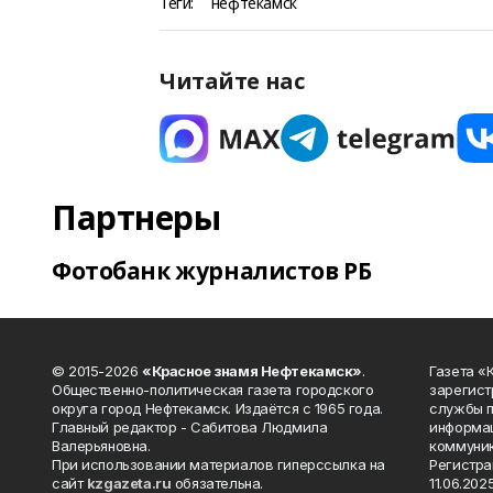
Теги:
нефтекамск
Читайте нас
Партнеры
Фотобанк журналистов РБ
© 2015-2026
«Красное знамя Нефтекамск»
.
Газета 
Общественно-политическая газета городского
зарегист
округа город Нефтекамск. Издаётся с 1965 года.
службы п
Главный редактор - Сабитова Людмила
информац
Валерьяновна.
коммуник
При использовании материалов гиперссылка на
Регистра
сайт
kzgazeta.ru
обязательна.
11.06.2025