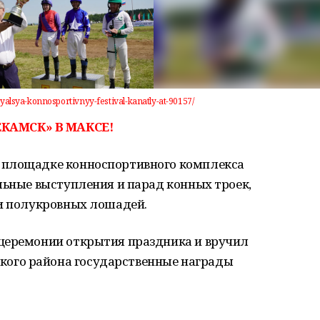
oyalsya-konnosportivnyy-festival-kanatly-at-90157/
КАМСК» В МАКСЕ!
 площадке конноспортивного комплекса
льные выступления и парад конных троек,
 и полукровных лошадей.
церемонии открытия праздника и вручил
ого района государственные награды