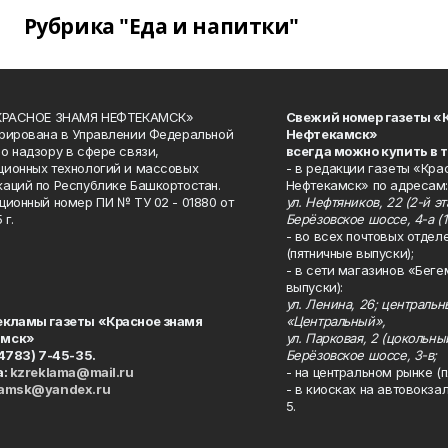
Рубрика "Еда и напитки"
«КРАСНОЕ ЗНАМЯ НЕФТЕКАМСК»
Свежий номер газеты «
рирована в Управлении Федеральной
Нефтекамск»
о надзору в сфере связи,
всегда можно купить в 
ионных технологий и массовых
- в редакции газеты «Кра
аций по Республике Башкортостан.
Нефтекамск» по адресам:
ционный номер ПИ № ТУ 02 - 01880 от
ул. Нефтяников, 22 (2-й эта
 г.
Берёзовское шоссе, 4-а (1
- во всех почтовых отдел
(пятничные выпуски);
- в сети магазинов «Беге
выпуски):
ул. Ленина, 26; централь
екламы газеты «Красное знамя
«Центральный»,
амск»
ул. Парковая, 2 (цокольны
34783) 7-45-35.
Берёзовское шоссе, 3-в;
а:
kzreklama@mail.ru
- на центральном рынке (п
kamsk@yandex.ru
- в киосках на автовокза
5.