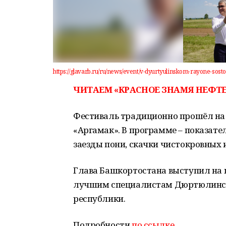
https://glavarb.ru/ru/news/event/v-dyurtyulinskom-rayone-sost
ЧИТАЕМ «КРАСНОЕ ЗНАМЯ НЕФТЕ
Фестиваль традиционно прошёл на
«Аргамак». В программе – показате
заезды пони, скачки чистокровных
Глава Башкортостана выступил на 
лучшим специалистам Дюртюлинск
республики.
Подробности
по ссылке
.