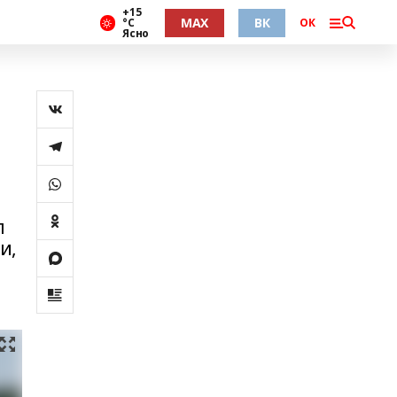
+15
MAX
ВК
°С
ОК
Ясно
л
и,