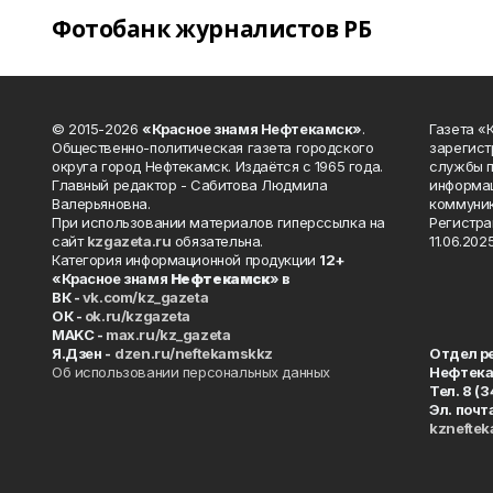
Фотобанк журналистов РБ
© 2015-2026
«Красное знамя Нефтекамск»
.
Газета 
Общественно-политическая газета городского
зарегист
округа город Нефтекамск. Издаётся с 1965 года.
службы п
Главный редактор - Сабитова Людмила
информац
Валерьяновна.
коммуник
При использовании материалов гиперссылка на
Регистра
сайт
kzgazeta.ru
обязательна.
11.06.2025
Категория информационной продукции
12+
«Красное знамя
Нефтекамск
» в
ВК -
vk.com/kz_gazeta
ОК -
ok.ru/kzgazeta
MAKC -
max.ru/kz_gazeta
Я.Дзен -
dzen.ru/neftekamskkz
Отдел р
Об использовании персональных данных
Нефтек
Тел. 8 (
Эл. почт
kznefte