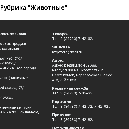
Рубрика "Животные"
Красное знамя
Телефон
Тел. 8 (34783) 7-42-62.
точках продаж:
Эл. почта
сное знамя
kzgazeta@mail.ru
ж, каб. 214),
Адрес
-й этаж);
Адрес редакции: 452688,
ениях нашего города
Республика Башкортостан, г.
Нефтекамск, Берёзовское шоссе,
мот» (пятничные
4-а, 3-й этаж.
ный рынок, ТЦ
Рекламная служба
Тел. 8 (34783) 7-45-35.
й этаж);
Редакция
Тел. 8 (34783) 7-42-72, 7-42-92..
ятничные выпуски);
ле и на пр.Юбилейном,
Приемная
Тел. 8 (34783) 7-42-82.
Сотрудничество