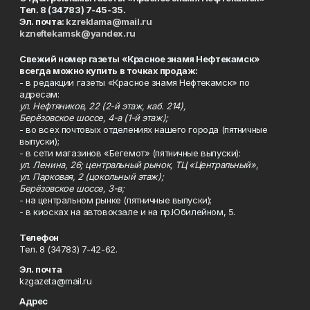
Тел. 8 (34783) 7-45-35.
Эл. почта:
kzreklama@mail.ru
kzneftekamsk@yandex.ru
Свежий номер газеты «Красное знамя Нефтекамск»
всегда можно купить в точках продаж:
- в редакции газеты «Красное знамя Нефтекамск» по
адресам:
ул. Нефтяников, 22 (2-й этаж, каб. 214),
Берёзовское шоссе, 4-а (1-й этаж);
- во всех почтовых отделениях нашего города (пятничные
выпуски);
- в сети магазинов «Бегемот» (пятничные выпуски):
ул. Ленина, 26; центральный рынок, ТЦ «Центральный»,
ул. Парковая, 2 (цокольный этаж);
Берёзовское шоссе, 3-в;
- на центральном рынке (пятничные выпуски);
- в киосках на автовокзале и на пр.Юбилейном, 5.
Телефон
Тел. 8 (34783) 7-42-62.
Эл. почта
kzgazeta@mail.ru
Адрес