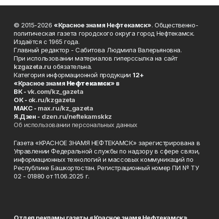
© 2015-2026
«Красное знамя Нефтекамск»
. Общественно-
политическая газета городского округа город Нефтекамск.
Издаётся с 1965 года.
Главный редактор - Сабитова Людмила Валерьяновна.
При использовании материалов гиперссылка на сайт
kzgazeta.ru
обязательна.
Категория информационной продукции
12+
«Красное знамя
Нефтекамск
» в
ВК -
vk.com/kz_gazeta
ОК -
ok.ru/kzgazeta
MAKC -
max.ru/kz_gazeta
Я.Дзен -
dzen.ru/neftekamskkz
Об использовании персональных данных
Газета «КРАСНОЕ ЗНАМЯ НЕФТЕКАМСК» зарегистрирована в
Управлении Федеральной службы по надзору в сфере связи,
информационных технологий и массовых коммуникаций по
Республике Башкортостан. Регистрационный номер ПИ № ТУ
02 - 01880 от 11.06.2025 г.
Отдел рекламы газеты «Красное знамя Нефтекамск»