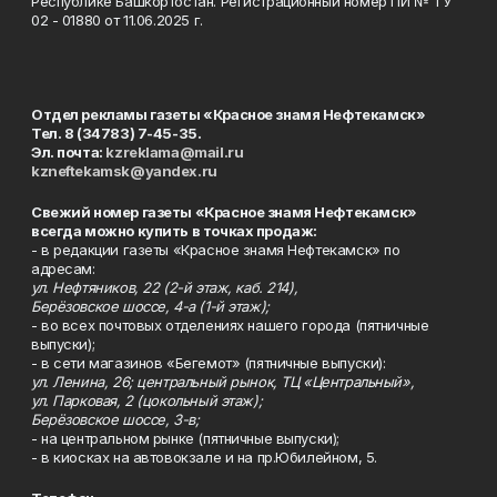
Республике Башкортостан. Регистрационный номер ПИ № ТУ
02 - 01880 от 11.06.2025 г.
Отдел рекламы газеты «Красное знамя Нефтекамск»
Тел. 8 (34783) 7-45-35.
Эл. почта:
kzreklama@mail.ru
kzneftekamsk@yandex.ru
Свежий номер газеты «Красное знамя Нефтекамск»
всегда можно купить в точках продаж:
- в редакции газеты «Красное знамя Нефтекамск» по
адресам:
ул. Нефтяников, 22 (2-й этаж, каб. 214),
Берёзовское шоссе, 4-а (1-й этаж);
- во всех почтовых отделениях нашего города (пятничные
выпуски);
- в сети магазинов «Бегемот» (пятничные выпуски):
ул. Ленина, 26; центральный рынок, ТЦ «Центральный»,
ул. Парковая, 2 (цокольный этаж);
Берёзовское шоссе, 3-в;
- на центральном рынке (пятничные выпуски);
- в киосках на автовокзале и на пр.Юбилейном, 5.