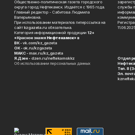
Общественно-политическая газета городского
зарегист
округа город Нефтекамск. Издаётся с 1965 года.
службы п
Главный редактор - Сабитова Людмила
информац
Валерьяновна.
коммуник
При использовании материалов гиперссылка на
Регистра
сайт
kzgazeta.ru
обязательна.
11.06.2025
Категория информационной продукции
12+
«Красное знамя
Нефтекамск
» в
ВК -
vk.com/kz_gazeta
ОК -
ok.ru/kzgazeta
MAKC -
max.ru/kz_gazeta
Я.Дзен -
dzen.ru/neftekamskkz
Отдел р
Об использовании персональных данных
Нефтек
Тел. 8 (
Эл. почт
kznefte