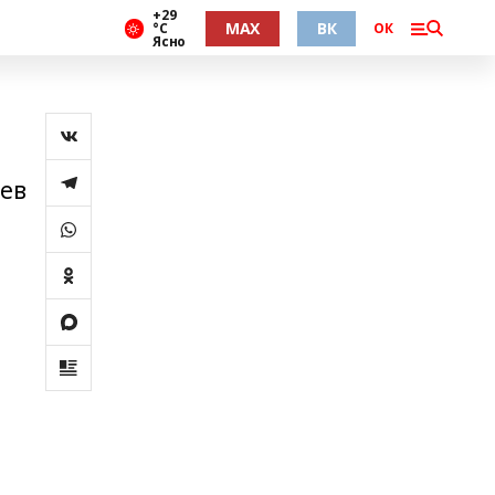
+29
MAX
ВК
°С
ОК
Ясно
аев