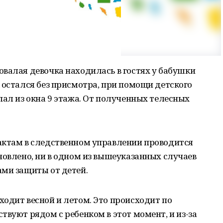
валая девочка находилась в гостях у бабушки
 остался без присмотра, при помощи детского
пал из окна 9 этажа. От полученных телесных
актам в следственном управлении проводится
новлено, ни в одном из вышеуказанных случаев
ами защиты от детей.
одит весной и летом. Это происходит по
твуют рядом с ребенком в этот момент, и из-за