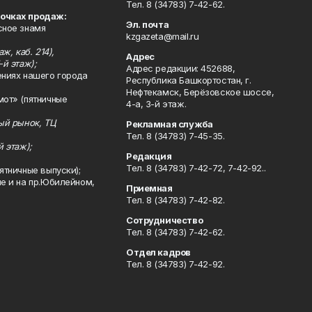
Тел. 8 (34783) 7-42-62.
точках продаж:
Эл. почта
сное знамя
kzgazeta@mail.ru
ж, каб. 214),
Адрес
-й этаж);
Адрес редакции: 452688,
ениях нашего города
Республика Башкортостан, г.
Нефтекамск, Берёзовское шоссе,
мот» (пятничные
4-а, 3-й этаж.
ный рынок, ТЦ
Рекламная служба
Тел. 8 (34783) 7-45-35.
й этаж);
Редакция
Тел. 8 (34783) 7-42-72, 7-42-92..
ятничные выпуски);
ле и на пр.Юбилейном,
Приемная
Тел. 8 (34783) 7-42-82.
Сотрудничество
Тел. 8 (34783) 7-42-62.
Отдел кадров
Тел. 8 (34783) 7-42-92.