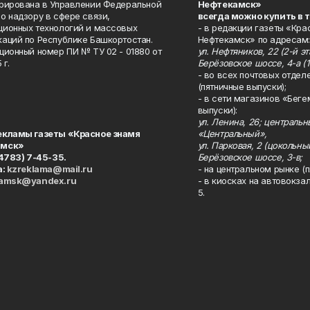
рирована в Управлении Федеральной
Нефтекамск»
о надзору в сфере связи,
всегда можно купить в 
ионных технологий и массовых
- в редакции газеты «Кра
аций по Республике Башкортостан.
Нефтекамск» по адресам:
ционный номер ПИ № ТУ 02 - 01880 от
ул. Нефтяников, 22 (2-й эта
 г.
Берёзовское шоссе, 4-а (1
- во всех почтовых отдел
(пятничные выпуски);
- в сети магазинов «Беге
выпуски):
ул. Ленина, 26; централь
екламы газеты «Красное знамя
«Центральный»,
амск»
ул. Парковая, 2 (цокольны
34783) 7-45-35.
Берёзовское шоссе, 3-в;
а:
kzreklama@mail.ru
- на центральном рынке (п
kamsk@yandex.ru
- в киосках на автовокза
5.