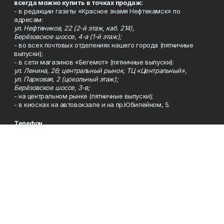
всегда можно купить в точках продаж:
- в редакции газеты «Красное знамя Нефтекамск» по
адресам:
ул. Нефтяников, 22 (2-й этаж, каб. 214),
Берёзовское шоссе, 4-а (1-й этаж);
- во всех почтовых отделениях нашего города (пятничные
выпуски);
- в сети магазинов «Бегемот» (пятничные выпуски):
ул. Ленина, 26; центральный рынок, ТЦ «Центральный»,
ул. Парковая, 2 (цокольный этаж);
Берёзовское шоссе, 3-в;
- на центральном рынке (пятничные выпуски);
- в киосках на автовокзале и на пр.Юбилейном, 5.
Телефон
Тел. 8 (34783) 7-42-62.
Эл. почта
kzgazeta@mail.ru
Адрес
Адрес редакции: 452688, Республика Башкортостан, г.
Нефтекамск, Берёзовское шоссе, 4-а, 3-й этаж.
Рекламная служба
Тел. 8 (34783) 7-45-35.
Редакция