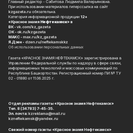
Главный редактор - Сабитова Людмила Валерьяновна.
При использовании материалов гиперссылка на сайт
kzgazeta.ru
обязательна.
Категория информационной продукции
12+
«Красное знамя
Нефтекамск
» в
ВК -
vk.com/kz_gazeta
ОК -
ok.ru/kzgazeta
MAKC -
max.ru/kz_gazeta
Я.Дзен -
dzen.ru/neftekamskkz
Об использовании персональных данных
Газета «КРАСНОЕ ЗНАМЯ НЕФТЕКАМСК» зарегистрирована в
Управлении Федеральной службы по надзору в сфере связи,
информационных технологий и массовых коммуникаций по
Республике Башкортостан. Регистрационный номер ПИ № ТУ
02 - 01880 от 11.06.2025 г.
Отдел рекламы газеты «Красное знамя Нефтекамск»
Тел. 8 (34783) 7-45-35.
Эл. почта:
kzreklama@mail.ru
kzneftekamsk@yandex.ru
Свежий номер газеты «Красное знамя Нефтекамск»